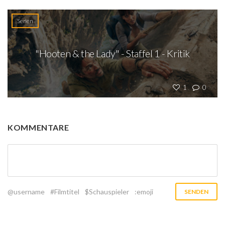
Serien
"Hooten & the Lady" - Staffel 1 - Kritik
1
0
KOMMENTARE
@username
#Filmtitel
$Schauspieler
:emoji