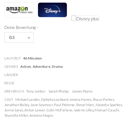
Deine Bewertung: -
0.5
LAUFZEIT
46 Minuten
GENRES
Action, Adventure, Drama
LÄNDER
REGIE
DREHBUCH
Tony Jordan
Sarah Phelps
James Payne
CAST
Michael Landes
,
Ophelia Lovibond
,
Jessica Hynes
,
Shaun Parkes
,
Jonathan Bailey
,
Jane Seymour
,
Paul Pieterse
,
Stevel Marc
,
Natasha Sparkes
,
Jenna Saras
,
Anton Lesser
,
Colin McFarlane
,
Valerie Lilley
,
Manuel Cauchi
,
Shamilla Miller
,
Antonio Magro