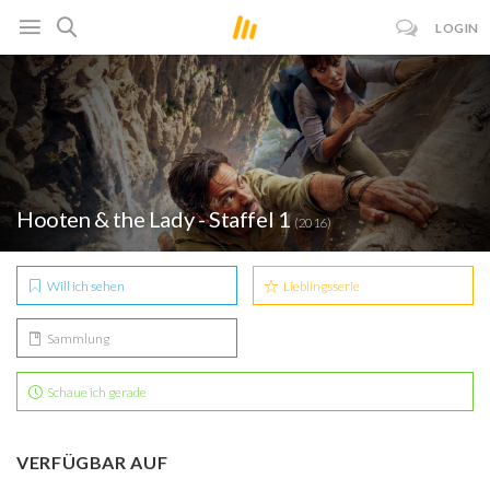
LOGIN
Hooten & the Lady - Staffel 1
(2016)
Will ich sehen
Lieblingsserie
Sammlung
Schaue ich gerade
VERFÜGBAR AUF