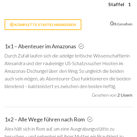
Staffel
1
0
/8 Gesehen
KOMPLETTE STAFFEL MARKIEREN
1x1 – Abenteuer im Amazonas
Durch Zufall laufen sich die adelige britische Wissenschaftlerin
Alexandra und der raubeinige US-Schatzssucher Hooten im
Amazonas-Dschungel über den Weg. So ungleich die beiden
auch sein mögen, als Abenteurer-Duo funktionieren die beiden
blendend – bald knistert es zwischen den beiden heftig.
Gesehen von
2 Usern
1x2 – Alle Wege führen nach Rom
Alex hält sich in Rom auf, um eine Ausgrabungsstätte zu
besuchen – und nebenbei mit ihrer Mutter ein Brautkleid zu