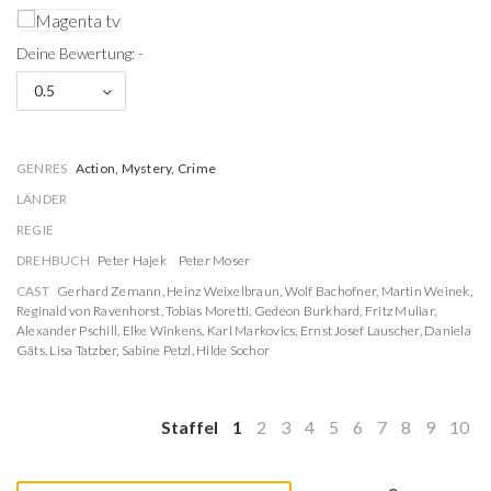
Deine Bewertung: -
0.5
GENRES
Action, Mystery, Crime
LÄNDER
REGIE
DREHBUCH
Peter Hajek
Peter Moser
CAST
Gerhard Zemann
,
Heinz Weixelbraun
,
Wolf Bachofner
,
Martin Weinek
,
Reginald von Ravenhorst
,
Tobias Moretti
,
Gedeon Burkhard
,
Fritz Muliar
,
Alexander Pschill
,
Elke Winkens
,
Karl Markovics
,
Ernst Josef Lauscher
,
Daniela
Gäts
,
Lisa Tatzber
,
Sabine Petzl
,
Hilde Sochor
Staffel
1
2
3
4
5
6
7
8
9
10