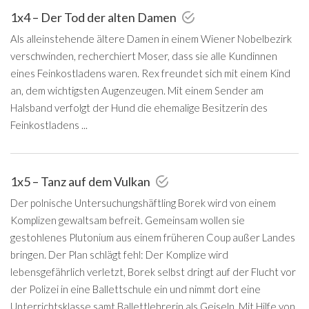
1x4 – Der Tod der alten Damen
Als alleinstehende ältere Damen in einem Wiener Nobelbezirk
verschwinden, recherchiert Moser, dass sie alle Kundinnen
eines Feinkostladens waren. Rex freundet sich mit einem Kind
an, dem wichtigsten Augenzeugen. Mit einem Sender am
Halsband verfolgt der Hund die ehemalige Besitzerin des
Feinkostladens ...
1x5 – Tanz auf dem Vulkan
Der polnische Untersuchungshäftling Borek wird von einem
Komplizen gewaltsam befreit. Gemeinsam wollen sie
gestohlenes Plutonium aus einem früheren Coup außer Landes
bringen. Der Plan schlägt fehl: Der Komplize wird
lebensgefährlich verletzt, Borek selbst dringt auf der Flucht vor
der Polizei in eine Ballettschule ein und nimmt dort eine
Unterrichtsklasse samt Ballettlehrerin als Geiseln. Mit Hilfe von