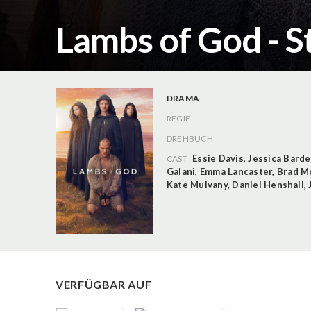
Lambs of God - S
DRAMA
REGIE
DREHBUCH
Essie Davis
,
Jessica Bard
CAST
Galani
,
Emma Lancaster
,
Brad M
Kate Mulvany
,
Daniel Henshall
,
VERFÜGBAR AUF