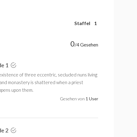
Staffel
1
0
/4 Gesehen
de 1
xistence of three eccentric, secluded nuns living
land monastery is shattered when a priest
appens upon them.
Gesehen von
1 User
de 2