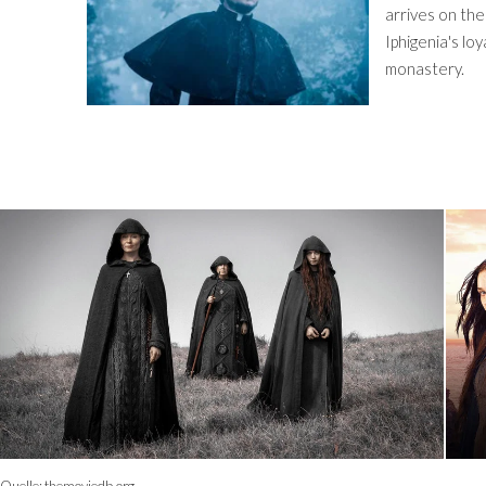
arrives on the
Iphigenia's loy
monastery.
Quelle:
themoviedb.org