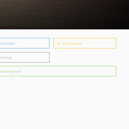
l ich sehen
Lieblingsserie
mmlung
aue ich gerade