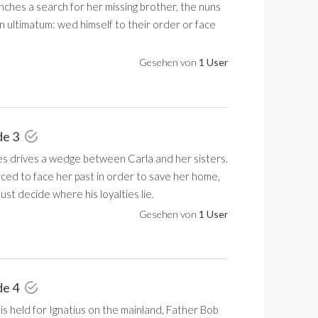
nches a search for her missing brother, the nuns
an ultimatum: wed himself to their order or face
Gesehen von
1 User
de 3
lies drives a wedge between Carla and her sisters.
orced to face her past in order to save her home,
ust decide where his loyalties lie.
Gesehen von
1 User
de 4
is held for Ignatius on the mainland, Father Bob