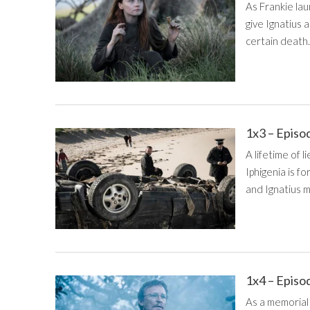
As Frankie lau
give Ignatius 
certain death.
1x3 – Episo
A lifetime of 
Iphigenia is f
and Ignatius m
1x4 – Episo
As a memorial 