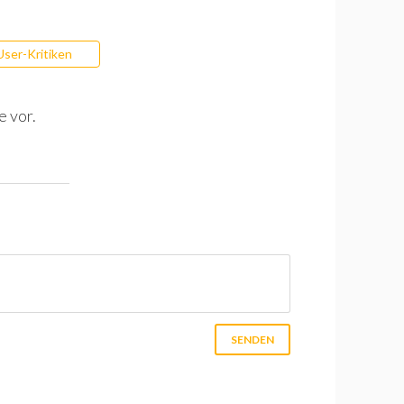
User-Kritiken
e vor.