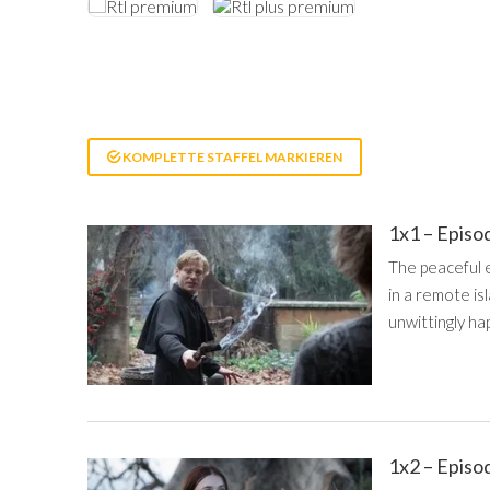
KOMPLETTE STAFFEL MARKIEREN
1x1 – Episo
The peaceful e
in a remote is
unwittingly h
1x2 – Episo