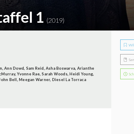
taffel 1
(2019)
Wil
Sa
en
,
Ann Dowd
,
Sam Reid
,
Asha Boswarva
,
Arianthe
cMurray
,
Yvonne Rae
,
Sarah Woods
,
Heidi Young
,
Sch
John Bell
,
Meegan Warner
,
Diesel La Torraca