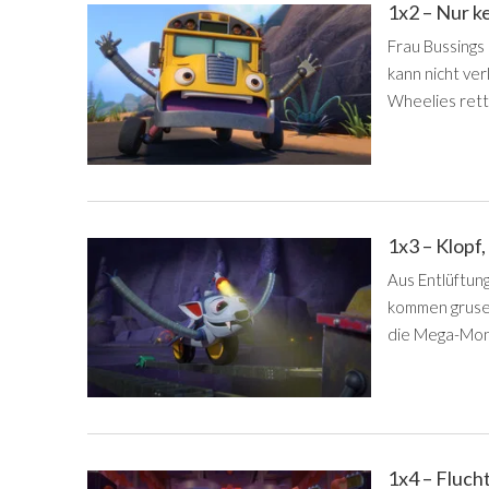
1x2 – Nur ke
Frau Bussings
kann nicht v
Wheelies rett
1x3 – Klopf,
Aus Entlüftun
kommen grusel
die Mega-Mons
1x4 – Fluch