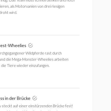
flug! Das Team muss schnell denken und noch
ieren, als Motorvanien von drei riesigen
roht wird.
west-Wheelies
rchgegangener Wildpferde rast durch
und die Mega-Monster-Wheelies arbeiten
die Tiere wieder einzufangen.
iss in der Brücke
s steckt auf einer einstürzenden Brücke fest!