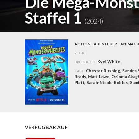
Die Mega-Monst
Staffel 1
(2024)
ACTION
ABENTEUER
ANIMATI
REGIE
Kyel White
DREHBUCH
Chester Rushing
,
Sandra 
CAST
Brady
,
Matt Lowe
,
Ozioma Akag
Platt
,
Sarah-Nicole Robles
,
Sam
VERFÜGBAR AUF