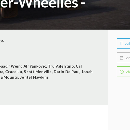
er-Wheelies -
ON
Wil
Sa
Saad
,
'Weird Al' Yankovic
,
Tru Valentino
,
Cal
ha
,
Grace Lu
,
Scott Menville
,
Darin De Paul
,
Jonah
Sch
ia Mounts
,
Jentel Hawkins