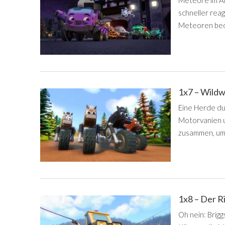
Meteore im An
schneller reag
Meteoren bed
1x7 – Wild
Eine Herde du
Motorvanien 
zusammen, um 
1x8 – Der R
Oh nein: Brigg