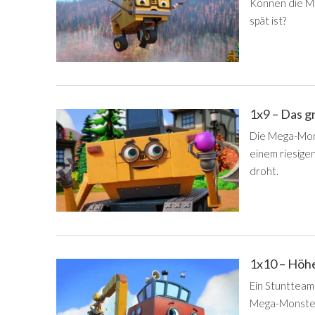
Können die Me
spät ist?
1x9 – Das 
Die Mega-Mon
einem riesige
droht.
1x10 – Höhe
Ein Stuntteam
Mega-Monster-