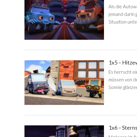
Als die Autow
jemand darin 
Situation unte
1x5 – Hitze
Es herrscht e
müssen von de
Sonnie glänze
1x6 – Ster