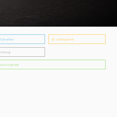
l ich sehen
Lieblingsserie
mmlung
aue ich gerade