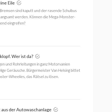
ine Eile
 Bremsen sind kaputt und der rasende Schulbus
erlangsamt werden. Können die Mega-Monster-
end eingreifen?
 klopf. Wer ist da?
gen und Rohrleitungen in ganz Motorvanien
ige Geräusche. Bürgermeister Van Helsing bittet
ter-Wheelies, das Rätsel zu lösen.
t aus der Autowaschanlage