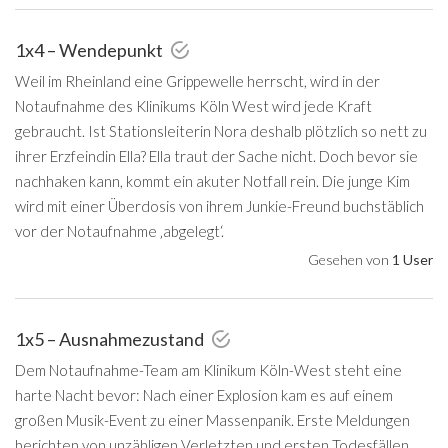
1x4 – Wendepunkt
Weil im Rheinland eine Grippewelle herrscht, wird in der
Notaufnahme des Klinikums Köln West wird jede Kraft
gebraucht. Ist Stationsleiterin Nora deshalb plötzlich so nett zu
ihrer Erzfeindin Ella? Ella traut der Sache nicht. Doch bevor sie
nachhaken kann, kommt ein akuter Notfall rein. Die junge Kim
wird mit einer Überdosis von ihrem Junkie-Freund buchstäblich
vor der Notaufnahme ‚abgelegt‘.
Gesehen von
1 User
1x5 – Ausnahmezustand
Dem Notaufnahme-Team am Klinikum Köln-West steht eine
harte Nacht bevor: Nach einer Explosion kam es auf einem
großen Musik-Event zu einer Massenpanik. Erste Meldungen
berichten von unzähligen Verletzten und ersten Todesfällen.