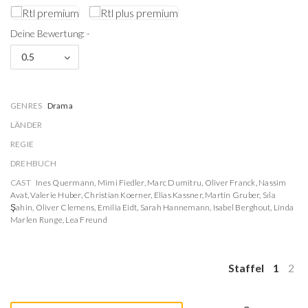
Deine Bewertung: -
0.5
GENRES
Drama
LÄNDER
REGIE
DREHBUCH
CAST
Ines Quermann
,
Mimi Fiedler
,
Marc Dumitru
,
Oliver Franck
,
Nassim
Avat
,
Valerie Huber
,
Christian Koerner
,
Elias Kassner
,
Martin Gruber
,
Sıla
Şahin
,
Oliver Clemens
,
Emilia Eidt
,
Sarah Hannemann
,
Isabel Berghout
,
Linda
Marlen Runge
,
Lea Freund
Staffel
1
2