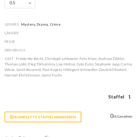
0.5
GENRES
Mystery, Drama, Crime
LÄNDER
REGIE
DREHBUCH
CAST
Friederike Becht
,
Christoph Letkowski
,
Felix Klare
,
Andreas Döhler
,
Thomas Loibl
,
Oleg Tikhomirov
,
Lisa Hrdina
,
Golo Euler
,
Stephanie Japp
,
Carina
Wiese
,
Sarah Bauerett
,
Paul Kupetz
,
Hildegard Schroedter
,
David Ali Rashed
,
Hannah Ehrlichmann
,
Samir Fuchs
Staffel
1
0
/6 Gesehen
KOMPLETTE STAFFEL MARKIEREN