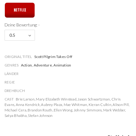
Deine Bewertung: -
0.5
ORIGINAL TITEL
Scott Pilgrim Takes Off
GENRES
Action, Adventure, Animation
LÄNDER
REGIE
DREHBUCH
CAST
Brie Larson
,
Mary Elizabeth Winstead
,
Jason Schwartzman
,
Chris
Evans
,
Anna Kendrick
,
Aubrey Plaza
,
Mae Whitman
,
Kieran Culkin
,
Alison Pill
,
Michael Cera
,
Brandon Routh
,
Ellen Wong
,
Johnny Simmons
,
Mark Webber
,
Satya Bhabha
,
Stefan Johnson