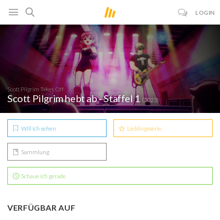
LOGIN
Scott Pilgrim Takes Off
Scott Pilgrim hebt ab - Staffel 1
(2023)
Will ich sehen
Lieblingsserie
Sammlung
Schaue ich gerade
VERFÜGBAR AUF