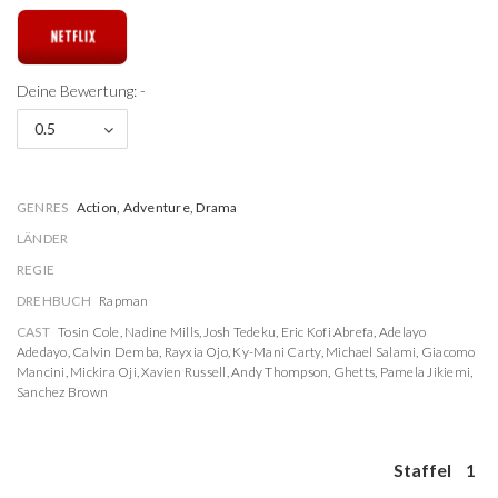
Deine Bewertung: -
0.5
GENRES
Action, Adventure, Drama
LÄNDER
REGIE
DREHBUCH
Rapman
CAST
Tosin Cole
,
Nadine Mills
,
Josh Tedeku
,
Eric Kofi Abrefa
,
Adelayo
Adedayo
,
Calvin Demba
,
Rayxia Ojo
,
Ky-Mani Carty
,
Michael Salami
,
Giacomo
Mancini
,
Mickira Oji
,
Xavien Russell
,
Andy Thompson
,
Ghetts
,
Pamela Jikiemi
,
Sanchez Brown
Staffel
1