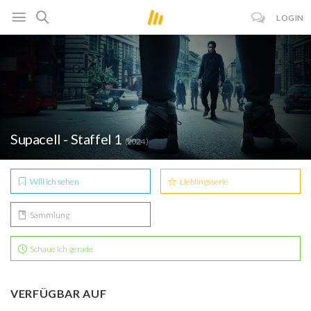
LOGIN
Supacell - Staffel 1
(2024)
Will ich sehen
Lieblingsserie
Sammlung
Schaue ich gerade
VERFÜGBAR AUF