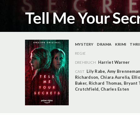
Tell Me Your Secr
MYSTERY
DRAMA
KRIMI
THRI
REGIE
Harriet Warner
DREHBUCH
Lily Rabe
,
Amy Brennema
CAST
Richardson
,
Chiara Aurelia
,
Elli
Baker
,
Richard Thomas
,
Bryant 
Crutchfield
,
Charles Esten