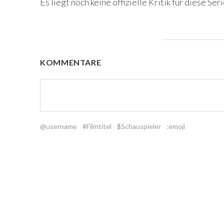
Es liegt noch keine offizielle Kritik für diese Seri
KOMMENTARE
@username
#Filmtitel
$Schauspieler
:emoji