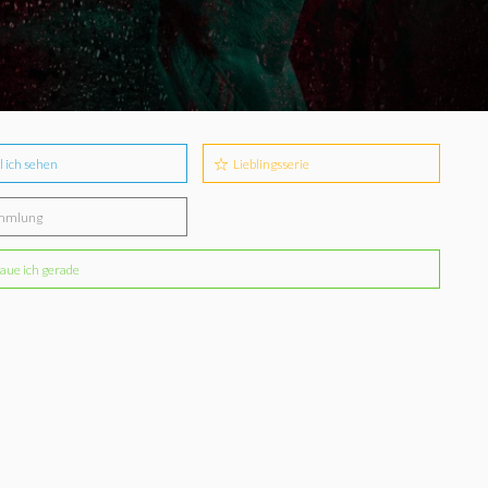
l ich sehen
Lieblingsserie
mmlung
aue ich gerade