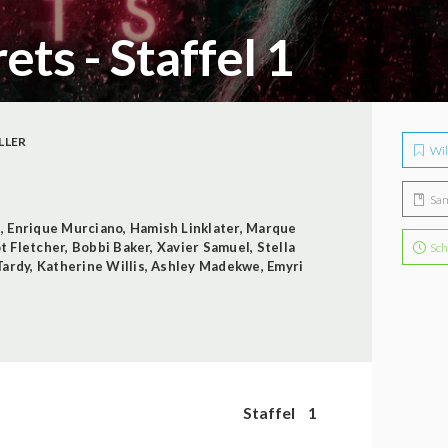
ets - Staffel 1
LLER
Wil
Sa
n
,
Enrique Murciano
,
Hamish Linklater
,
Marque
ot Fletcher
,
Bobbi Baker
,
Xavier Samuel
,
Stella
Sch
Tardy
,
Katherine Willis
,
Ashley Madekwe
,
Emyri
Staffel
1