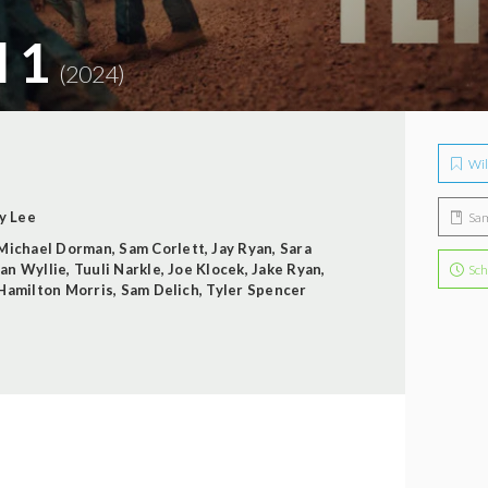
l 1
(2024)
Wil
y Lee
Sa
Michael Dorman
,
Sam Corlett
,
Jay Ryan
,
Sara
an Wyllie
,
Tuuli Narkle
,
Joe Klocek
,
Jake Ryan
,
Sch
Hamilton Morris
,
Sam Delich
,
Tyler Spencer