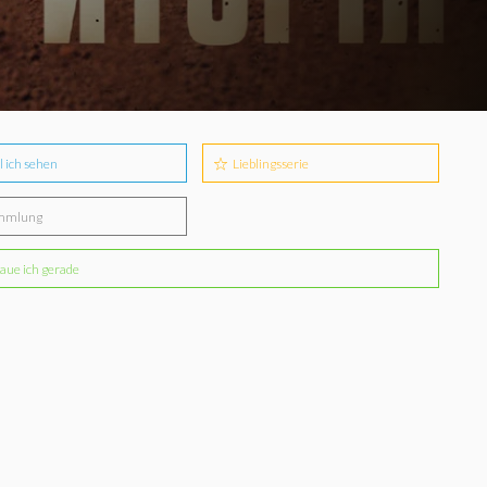
l ich sehen
Lieblingsserie
mmlung
aue ich gerade