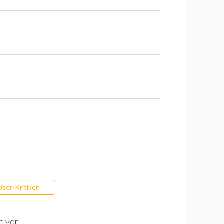
User-Kritiken
e vor.