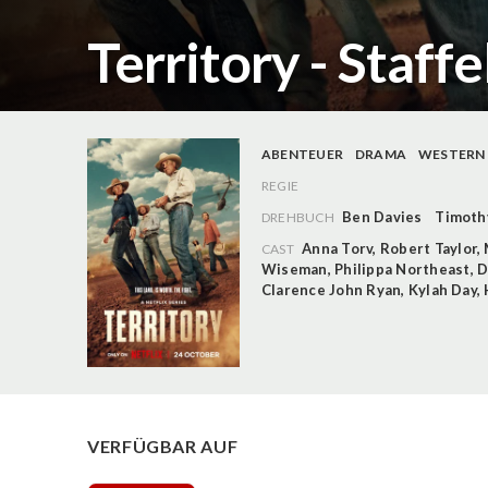
Territory - Staffe
ABENTEUER
DRAMA
WESTERN
REGIE
Ben Davies
Timoth
DREHBUCH
Anna Torv
,
Robert Taylor
,
CAST
Wiseman
,
Philippa Northeast
,
D
Clarence John Ryan
,
Kylah Day
,
VERFÜGBAR AUF