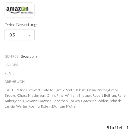
Deine Bewertung: -
0.5
GENRES
Biography
LÄNDER
REGIE
DREHBUCH
CAST
Patrick Stewart
,
Kate Mulgrew
,
Scott Bakula
,
Nana Visitor
,
Avery
Brooks
,
Chase Masterson
,
Chris Pine
,
William Shatner
,
Robert Beltran
,
René
Auberjonois
,
Roxann Dawson
,
Jonathan Frakes
,
Gates McFadden
,
John de
Lancie
,
Walter Koenig
,
Robert Duncan McNeill
Staffel
1