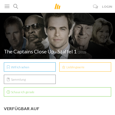
LOGIN
The Captains Close Up - Staffel 1
(2013)
Will ich sehen
Lieblingsserie
Sammlung
Schaue ich gerade
VERFÜGBAR AUF