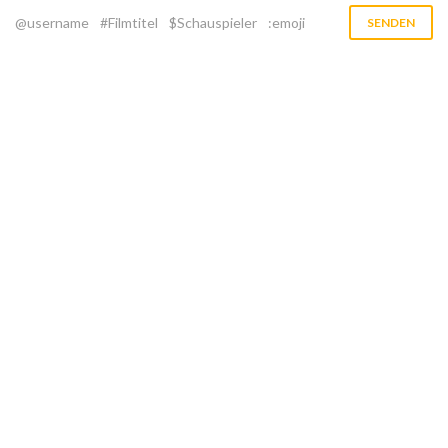
@username
#Filmtitel
$Schauspieler
:emoji