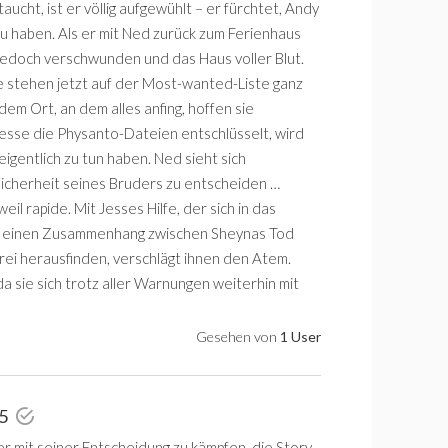
taucht, ist er völlig aufgewühlt – er fürchtet, Andy
zu haben. Als er mit Ned zurück zum Ferienhaus
g jedoch verschwunden und das Haus voller Blut.
 stehen jetzt auf der Most-wanted-Liste ganz
dem Ort, an dem alles anfing, hoffen sie
Jesse die Physanto-Dateien entschlüsselt, wird
igentlich zu tun haben. Ned sieht sich
icherheit seines Bruders zu entscheiden …
 rapide. Mit Jesses Hilfe, der sich in das
d einen Zusammenhang zwischen Sheynas Tod
rei herausfinden, verschlägt ihnen den Atem.
a sie sich trotz aller Warnungen weiterhin mit
Gesehen von
1 User
 5
r mit seiner Entscheidung zu kämpfen, die Story