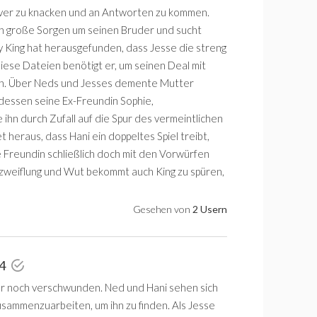
ver zu knacken und an Antworten zu kommen.
h große Sorgen um seinen Bruder und sucht
ndy King hat herausgefunden, dass Jesse die streng
ese Dateien benötigt er, um seinen Deal mit
n. Über Neds und Jesses demente Mutter
dessen seine Ex-Freundin Sophie,
e ihn durch Zufall auf die Spur des vermeintlichen
 heraus, dass Hani ein doppeltes Spiel treibt,
ne Freundin schließlich doch mit den Vorwürfen
erzweiflung und Wut bekommt auch King zu spüren,
Gesehen von
2 Usern
 4
er noch verschwunden. Ned und Hani sehen sich
sammenzuarbeiten, um ihn zu finden. Als Jesse