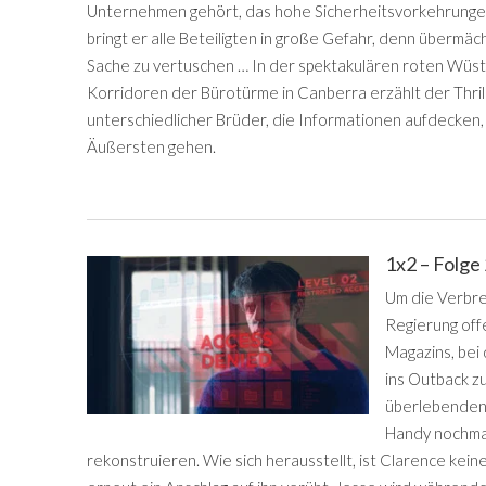
Unternehmen gehört, das hohe Sicherheitsvorkehrungen 
bringt er alle Beteiligten in große Gefahr, denn übermäc
Sache zu vertuschen … In der spektakulären roten Wüst
Korridoren der Bürotürme in Canberra erzählt der Thril
unterschiedlicher Brüder, die Informationen aufdecken,
Äußersten gehen.
1x2 – Folge
Um die Verbre
Regierung off
Magazins, bei 
ins Outback z
überlebenden 
Handy nochma
rekonstruieren. Wie sich herausstellt, ist Clarence ke