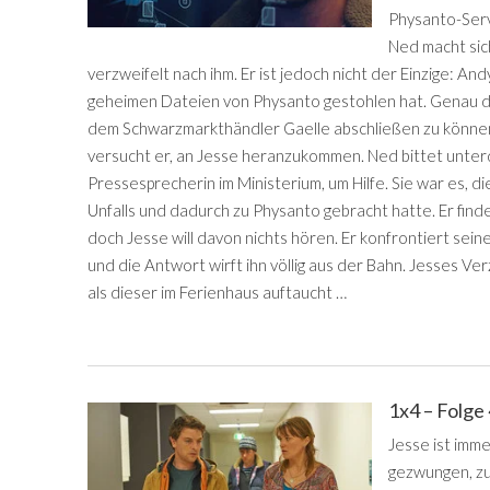
Physanto-Ser
Ned macht sic
verzweifelt nach ihm. Er ist jedoch nicht der Einzige: A
geheimen Dateien von Physanto gestohlen hat. Genau di
dem Schwarzmarkthändler Gaelle abschließen zu könne
versucht er, an Jesse heranzukommen. Ned bittet unter
Pressesprecherin im Ministerium, um Hilfe. Sie war es, di
Unfalls und dadurch zu Physanto gebracht hatte. Er findet
doch Jesse will davon nichts hören. Er konfrontiert sei
und die Antwort wirft ihn völlig aus der Bahn. Jesses V
als dieser im Ferienhaus auftaucht …
1x4 – Folge
Jesse ist imm
gezwungen, zu