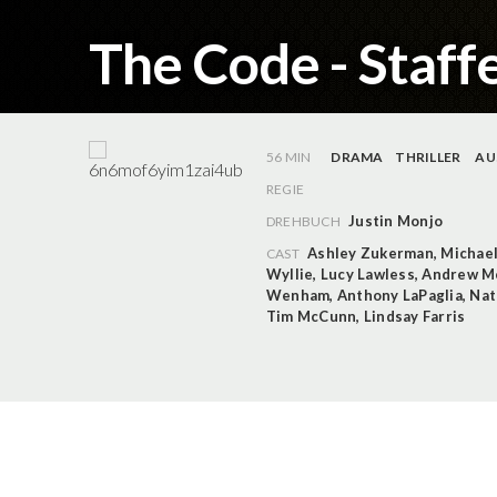
The Code - Staffe
56 MIN
DRAMA
THRILLER
AU
REGIE
Justin Monjo
DREHBUCH
Ashley Zukerman
,
Michae
CAST
Wyllie
,
Lucy Lawless
,
Andrew M
Wenham
,
Anthony LaPaglia
,
Nat
Tim McCunn
,
Lindsay Farris