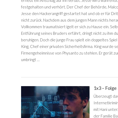
erneut ein Anschlag auf ihn verübt. Jesse wird während
festgehalten und verhört. Der Chef der Behörde, Malc
Jesse den Hackerangriff gestartet hat und ob er für Drit
nicht zurück. Nachdem aus dem jungen Mann nichts hera
Vollkommen traumatisiert igelt er sich zu Hause ein. Sel
Entführung seines Bruders erfährt, dringt nicht zu ihm du
beruhigen. Doch die junge Frau spielt ein doppeltes Spi
King, Chef einer privaten Sicherheitsfirma. King wurde sel
Firmengeheimnisse von Physanto zu stehlen. Er gerät zu
umbringt …
1x3 – Folge
Überzeugt dav
Internetkrimi
mit Hani unter
der Familie B