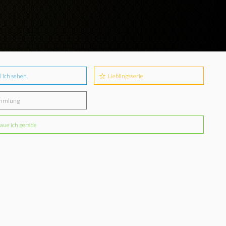
l ich sehen
Lieblingsserie
mmlung
aue ich gerade