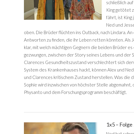
schließlich auf
King getötet 
fährt, ist Kin
Ned und Jesse
oben. Die Brüder flüchten ins Outback, nach Lindara. An 
Antworten zu finden, die ihr Leben retten könnten. Als 
klar, mit welch mächtigen Gegnern die beiden Brüder es e
gezwungen, zwischen der Story seines Lebens und der S
Clarences Gesundheitszustand verschlechtert sich derweil
System des Krankenhauses hackt, können Alex und Ne
und Clarences kritischem Zustand herstellen. Was die d
Sophie wird inzwischen von höchster Stelle abgemahnt, d
Physanto und dem Forschungsprogramm beschäftigt.
1x5 – Folge
Ned hat schwe