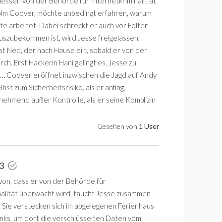
dessen von der Behörde für Internetkriminalit ät
olm Coover, möchte unbedingt erfahren, warum
te arbeitet. Dabei schreckt er auch vor Folter
uszubekommen ist, wird Jesse freigelassen.
bst Ned, der nach Hause eilt, sobald er von der
rch. Erst Hackerin Hani gelingt es, Jesse zu
el … Coover eröffnet inzwischen die Jagd auf Andy
bst zum Sicherheitsrisiko, als er anfing,
nehmend außer Kontrolle, als er seine Komplizin
Gesehen von
1 User
 3
on, dass er von der Behörde für
nalität überwacht wird, taucht Jesse zusammen
. Sie verstecken sich im abgelegenen Ferienhaus
anks, um dort die verschlüsselten Daten vom