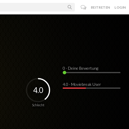
BEITRETEN
LOGIN
0
· Deine Bewertung
4.0 · Moviebreak User
4.0
Schlecht