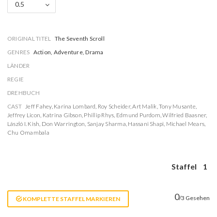
0.5
ORIGINAL TITEL
The Seventh Scroll
GENRES
Action, Adventure, Drama
LÄNDER
REGIE
DREHBUCH
CAST
Jeff Fahey
,
Karina Lombard
,
Roy Scheider
,
Art Malik
,
Tony Musante
,
Jeffrey Licon
,
Katrina Gibson
,
Phillip Rhys
,
Edmund Purdom
,
Wilfried Baasner
,
László I. Kish
,
Don Warrington
,
Sanjay Sharma
,
Hassani Shapi
,
Michael Mears
,
Chu Omambala
Staffel
1
0
/3 Gesehen
KOMPLETTE STAFFEL MARKIEREN