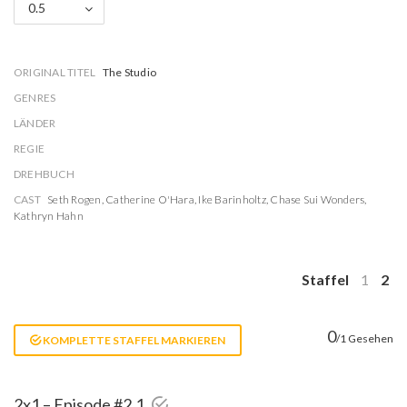
0.5
ORIGINAL TITEL
The Studio
GENRES
LÄNDER
REGIE
DREHBUCH
CAST
Seth Rogen
,
Catherine O'Hara
,
Ike Barinholtz
,
Chase Sui Wonders
,
Kathryn Hahn
Staffel
1
2
0
/1 Gesehen
KOMPLETTE STAFFEL MARKIEREN
2x1 – Episode #2.1