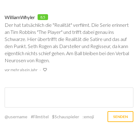
WilliamWhyler
8.5
Der hat tatsächlich die "Realität" verfilmt. Die Serie erinnert
an Tim Robbins "The Player" und trifft dabei genau ins
Schwarze. Hier übertrifft die Realität die Satire und das auf
den Punkt. Seth Rogen als Darsteller und Regisseur, da kann
eigentlich nichts schief gehen. Am Ball bleiben bei den Verbal
Neurosen von Rogen.
vor mehr als ein Jahr
@username
#Filmtitel
$Schauspieler
:emoji