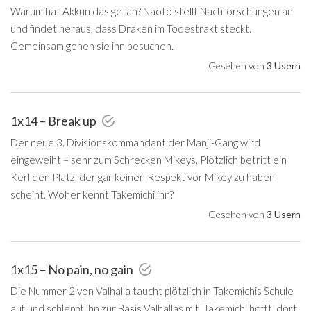
Warum hat Akkun das getan? Naoto stellt Nachforschungen an
und findet heraus, dass Draken im Todestrakt steckt.
Gemeinsam gehen sie ihn besuchen.
Gesehen von
3 Usern
1x14 – Break up
Der neue 3. Divisionskommandant der Manji-Gang wird
eingeweiht – sehr zum Schrecken Mikeys. Plötzlich betritt ein
Kerl den Platz, der gar keinen Respekt vor Mikey zu haben
scheint. Woher kennt Takemichi ihn?
Gesehen von
3 Usern
1x15 – No pain, no gain
Die Nummer 2 von Valhalla taucht plötzlich in Takemichis Schule
auf und schleppt ihn zur Basis Valhallas mit. Takemichi hofft, dort