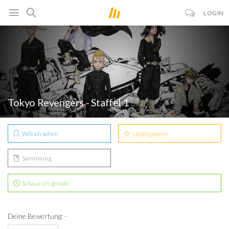
LOGIN
Tokyo Revengers - Staffel 1
(2021)
Will ich sehen
Lieblingsserie
Sammlung
Schaue ich gerade
Deine Bewertung: -