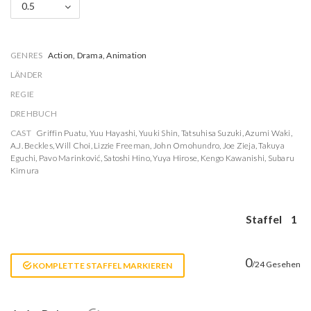
0.5
GENRES
Action, Drama, Animation
LÄNDER
REGIE
DREHBUCH
CAST
Griffin Puatu
,
Yuu Hayashi
,
Yuuki Shin
,
Tatsuhisa Suzuki
,
Azumi Waki
,
A.J. Beckles
,
Will Choi
,
Lizzie Freeman
,
John Omohundro
,
Joe Zieja
,
Takuya
Eguchi
,
Pavo Marinković
,
Satoshi Hino
,
Yuya Hirose
,
Kengo Kawanishi
,
Subaru
Kimura
Staffel
1
0
/24 Gesehen
KOMPLETTE STAFFEL MARKIEREN