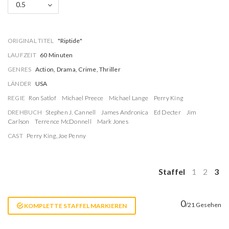
0.5
ORIGINAL TITEL
"Riptide"
LAUFZEIT
60 Minuten
GENRES
Action, Drama, Crime, Thriller
LÄNDER
USA
REGIE
Ron Satlof
Michael Preece
Michael Lange
Perry King
DREHBUCH
Stephen J. Cannell
James Andronica
Ed Decter
Jim
Carlson
Terrence McDonnell
Mark Jones
CAST
Perry King
,
Joe Penny
Staffel
1
2
3
0
/21 Gesehen
KOMPLETTE STAFFEL MARKIEREN