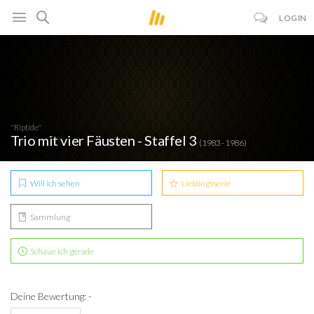
LOGIN
"Riptide"
Trio mit vier Fäusten - Staffel 3
(1983 - 1986)
Will ich sehen
Lieblingsserie
Sammlung
Schaue ich gerade
Deine Bewertung: -