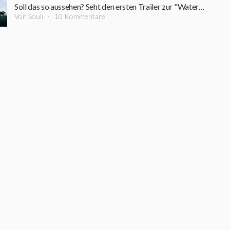
Soll das so aussehen? Seht den ersten Trailer zur "Watership Down"-Serie
Von Souli
10 Kommentare