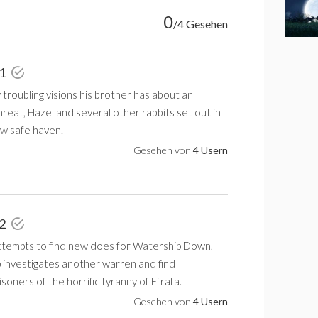
0
/4 Gesehen
 1
roubling visions his brother has about an
reat, Hazel and several other rabbits set out in
ew safe haven.
Gesehen von
4 Usern
 2
ttempts to find new does for Watership Down,
 investigates another warren and find
soners of the horrific tyranny of Efrafa.
Gesehen von
4 Usern