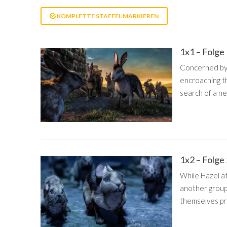
KOMPLETTE STAFFEL MARKIEREN
1x1 – Folge
Concerned by t
encroaching th
search of a n
1x2 – Folge
While Hazel a
another group
themselves pri