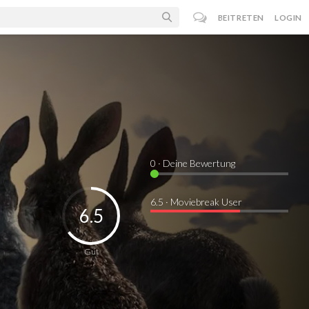
BEITRETEN
LOGIN
0
· Deine Bewertung
6.5 · Moviebreak User
6.5
Gut