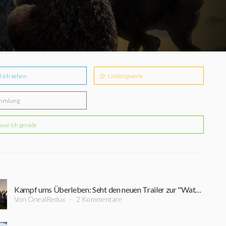
l ich sehen
Lieblingsserie
mmlung
aue ich gerade
Kampf ums Überleben: Seht den neuen Trailer zur "Watership Down"-Serie von Netflix
Von OnealRedux
2 Kommentare