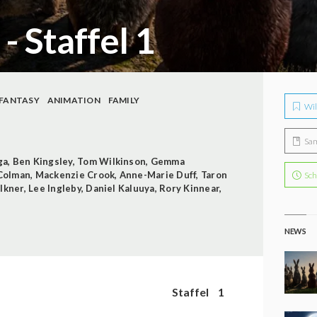
 Staffel 1
FANTASY
ANIMATION
FAMILY
Wil
Sa
ga
,
Ben Kingsley
,
Tom Wilkinson
,
Gemma
 Colman
,
Mackenzie Crook
,
Anne-Marie Duff
,
Taron
Sch
lkner
,
Lee Ingleby
,
Daniel Kaluuya
,
Rory Kinnear
,
NEWS
Staffel
1