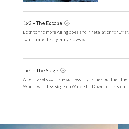
1x3 – The Escape
Both to find more willing does and in retaliation for Efra
to infiltrate that tyranny's Owsla.
1x4 – The Siege
After Hazel's company successfully carries out their fri
Woundwart lays siege on Watership Down to carry out h