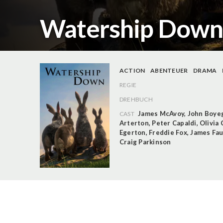
Watership Down -
ACTION
ABENTEUER
DRAMA
REGIE
DREHBUCH
James McAvoy
,
John Boye
CAST
Arterton
,
Peter Capaldi
,
Olivia
Egerton
,
Freddie Fox
,
James Fau
Craig Parkinson