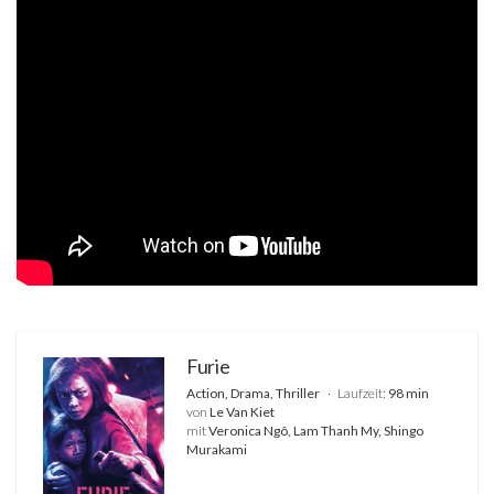
Furie
Action, Drama, Thriller
Laufzeit:
98 min
von
Le Van Kiet
mit
Veronica Ngô, Lam Thanh My, Shingo
Murakami