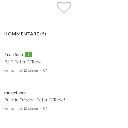
KOMMENTARE
(
5
)
TucaTaan
9
R.I.P. Peter O'Toole
vor mehr als 12 Jahren
movietapes
Ruhe in Frieden, Peter O'Toole!
vor mehr als 12 Jahren