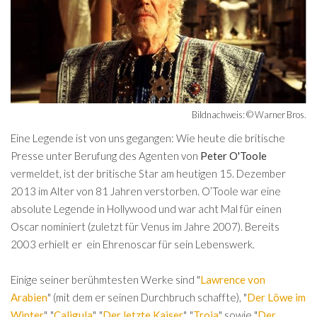
Bildnachweis: © Warner Bros.
Eine Legende ist von uns gegangen: Wie heute die britische
Presse unter Berufung des Agenten von
Peter O'Toole
vermeldet, ist der britische Star am heutigen 15. Dezember
2013 im Alter von 81 Jahren verstorben. O’Toole war eine
absolute Legende in Hollywood und war acht Mal für einen
Oscar nominiert (zuletzt für Venus im Jahre 2007). Bereits
2003 erhielt er ein Ehrenoscar für sein Lebenswerk.
Einige seiner berühmtesten Werke sind "
Lawrence von
Arabien
" (mit dem er seinen Durchbruch schaffte), "
Der Löwe im
Winter
", "
Caligula
", "
Der letzte Kaiser
", "
Troja
" sowie "
Der