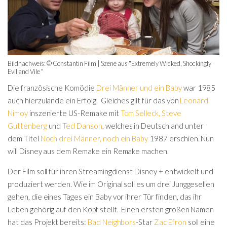
Bildnachweis: © Constantin Film | Szene aus "Extremely Wicked, Shockingly
Evil and Vile "
Die französische Komödie
Drei Männer und ein Baby
war 1985
auch hierzulande ein Erfolg. Gleiches gilt für das von
Leonard
Nimoy
inszenierte US-Remake mit
Tom Selleck
,
Steve
Guttenberg
und
Ted Danson
, welches in Deutschland unter
dem Titel
Noch drei Männer, noch ein Baby
1987 erschien. Nun
will Disney aus dem Remake ein Remake machen.
Der Film soll für ihren Streamingdienst Disney + entwickelt und
produziert werden. Wie im Original soll es um drei Junggesellen
gehen, die eines Tages ein Baby vor ihrer Tür finden, das ihr
Leben gehörig auf den Kopf stellt. Einen ersten großen Namen
hat das Projekt bereits:
Bad Neighbors
-Star
Zac Efron
soll eine