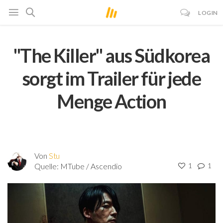
LOGIN
"The Killer" aus Südkorea
sorgt im Trailer für jede
Menge Action
Von
Stu
Quelle:
MTube / Ascendio
1
1