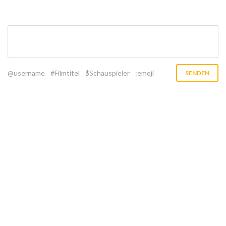
@username
#Filmtitel
$Schauspieler
:emoji