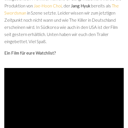
Produktion von
Jae-Hoon Choi
, der
Jang Hyuk
bereits als
The
Swordsman
in Szene setzte. Leider wissen wir zum jetztigen
Zeitpunkt noch nicht wann und wie The Killer in Deutschland
erscheinen wird. In Südkorea wie auch in den USA ist der Film
seit gestern erhältlich. Unten haben wir euch den Trailer
eingebettet. Viel Spaß.
Ein Film für eure Watchlist?