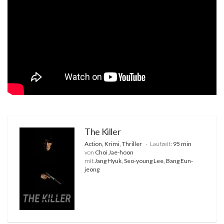
The Killer
Action, Krimi, Thriller
Laufzeit:
95 min
von
Choi Jae-hoon
mit
Jang Hyuk, Seo-young Lee, Bang Eun-
jeong