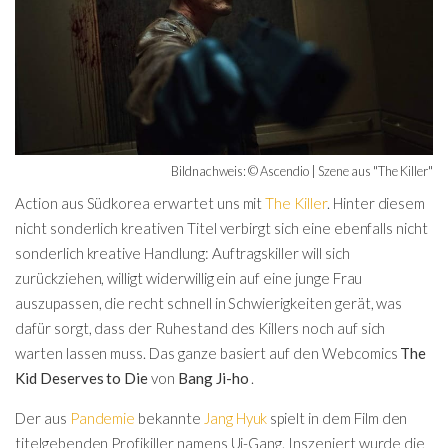
Bildnachweis: © Ascendio | Szene aus "The Killer"
Action aus Südkorea erwartet uns mit
The Killer
. Hinter diesem
nicht sonderlich kreativen Titel verbirgt sich eine ebenfalls nicht
sonderlich kreative Handlung: Auftragskiller will sich
zurückziehen, willigt widerwillig ein auf eine junge Frau
auszupassen, die recht schnell in Schwierigkeiten gerät, was
dafür sorgt, dass der Ruhestand des Killers noch auf sich
warten lassen muss. Das ganze basiert auf den Webcomics
The
Kid Deserves to Die
von
Bang Ji-ho
.
Der aus
Pandemie
bekannte
Jang Hyuk
spielt in dem Film den
titelgebenden Profikiller namens Ui-Gang. Inszeniert wurde die