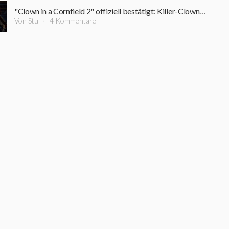
"Clown in a Cornfield 2" offiziell bestätigt: Killer-Clown kehrt zurück
Von Stu
4 Kommentare