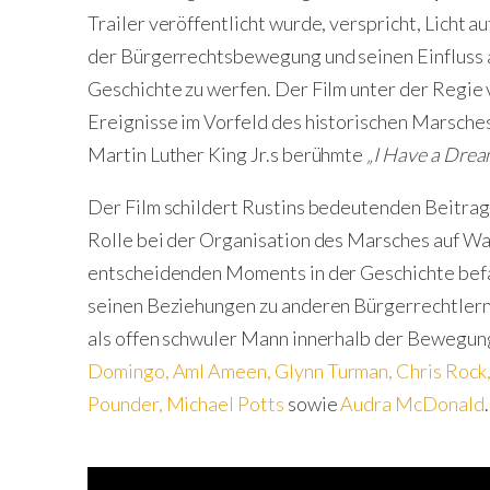
Trailer veröffentlicht wurde, verspricht, Licht 
der Bürgerrechtsbewegung und seinen Einfluss a
Geschichte zu werfen. Der Film unter der Regie
Ereignisse im Vorfeld des historischen Marsches
Martin Luther King Jr.s berühmte
„I Have a Drea
Der Film schildert Rustins bedeutenden Beitra
Rolle bei der Organisation des Marsches auf W
entscheidenden Moments in der Geschichte befass
seinen Beziehungen zu anderen Bürgerrechtler
als offen schwuler Mann innerhalb der Bewegun
Domingo
,
Aml Ameen
,
Glynn Turman
,
Chris Rock
Pounder
,
Michael Potts
sowie
Audra McDonald