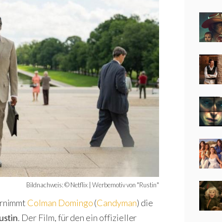
Bildnachweis: © Netflix | Werbemotiv von "Rustin"
rnimmt
Colman Domingo
(
Candyman
) die
ustin
. Der Film, für den ein offizieller