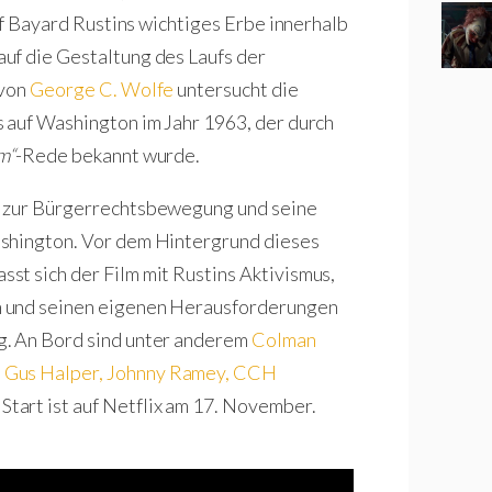
auf Bayard Rustins wichtiges Erbe innerhalb
uf die Gestaltung des Laufs der
 von
George C. Wolfe
untersucht die
 auf Washington im Jahr 1963, der durch
m“
-Rede bekannt wurde.
g zur Bürgerrechtsbewegung und seine
ashington. Vor dem Hintergrund dieses
t sich der Film mit Rustins Aktivismus,
n und seinen eigenen Herausforderungen
g. An Bord sind unter anderem
Colman
,
Gus Halper
,
Johnny Ramey
,
CCH
. Start ist auf Netflix am 17. November.