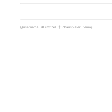
@username
#Filmtitel
$Schauspieler
:emoji