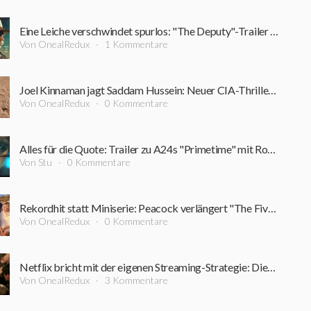
Eine Leiche verschwindet spurlos: "The Deputy"-Trailer führt in einen Sumpf aus Korruption und Verbrechen
Von OnealRedux
1 Kommentare
Joel Kinnaman jagt Saddam Hussein: Neuer CIA-Thriller startet bereits im September
Von OnealRedux
0 Kommentare
Alles für die Quote: Trailer zu A24s "Primetime" mit Robert Pattinson ist online
Von Stu
0 Kommentare
Rekordhit statt Miniserie: Peacock verlängert "The Five-Star Weekend" überraschend um Staffel 2
Von OnealRedux
0 Kommentare
Netflix bricht mit der eigenen Streaming-Strategie: Dieser Film bleibt rekordverdächtig lange im Kino
Von OnealRedux
3 Kommentare