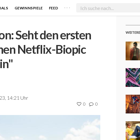
. . .
IALS
GEWINNSPIELE
FEED
n: Seht den ersten
WEITER
hen Netflix-Biopic
in"
23, 14:21 Uhr
0
0