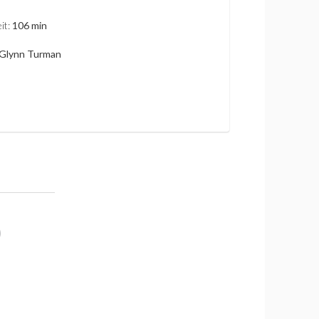
it:
106 min
 Glynn Turman