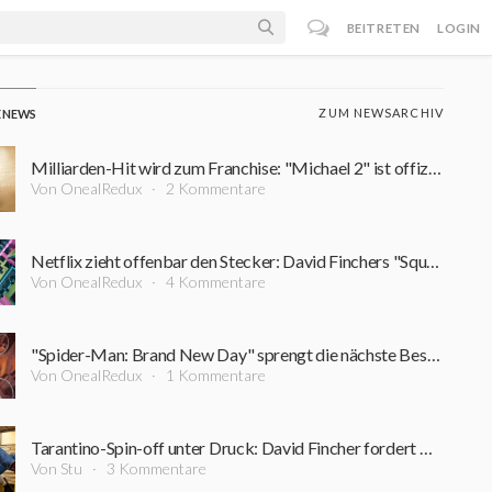
BEITRETEN
LOGIN
ZUM NEWSARCHIV
E NEWS
Milliarden-Hit wird zum Franchise: "Michael 2" ist offiziell in Arbeit – erster Zeitplan steht
Von OnealRedux
2 Kommentare
Netflix zieht offenbar den Stecker: David Finchers "Squid Game"-Projekt steht vor dem Aus
Von OnealRedux
4 Kommentare
"Spider-Man: Brand New Day" sprengt die nächste Bestmarke: Diesen Kino-Rekord schaffte zuvor kein Film
Von OnealRedux
1 Kommentare
Tarantino-Spin-off unter Druck: David Fincher fordert Nachdrehs für 200-Millionen-Dollar-Film
Von Stu
3 Kommentare