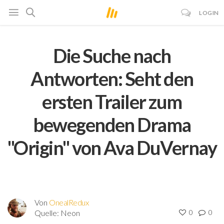
LOGIN
Die Suche nach
Antworten: Seht den
ersten Trailer zum
bewegenden Drama
"Origin" von Ava DuVernay
Von
OnealRedux
Quelle:
Neon
0
0