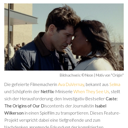
Bildnachweis: © Neon | Motiv von "Origin"
Die gefeierte Filmemacherin
Ava DuVernay
, bekannt aus
Selma
und Schöpferin der
Netflix
-Miniserie
When They See Us
, stellt
sich der Herausforderung, den Investigativ-Bestseller
Caste:
The Origins of Our D
iscontents der Journalistin
Isabel
Wilkerson
in einen Spielfilm zu transportieren. Dieses Feature-
Projekt verspricht dabei eine tiefgreifende und zum
Nachdenken anregende Erkundung der komplizierten