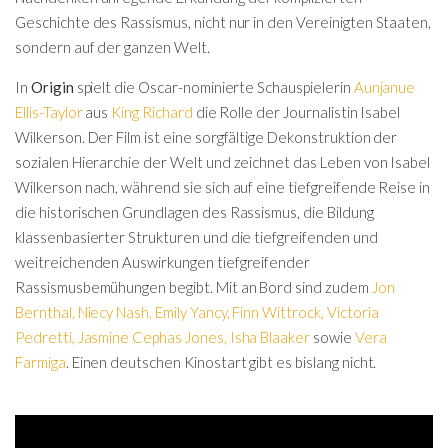
Geschichte des Rassismus, nicht nur in den Vereinigten Staaten,
sondern auf der ganzen Welt.
In
Origin
spielt die Oscar-nominierte Schauspielerin
Aunjanue
Ellis-Taylor
aus
King Richard
die Rolle der Journalistin Isabel
Wilkerson. Der Film ist eine sorgfältige Dekonstruktion der
sozialen Hierarchie der Welt und zeichnet das Leben von Isabel
Wilkerson nach, während sie sich auf eine tiefgreifende Reise in
die historischen Grundlagen des Rassismus, die Bildung
klassenbasierter Strukturen und die tiefgreifenden und
weitreichenden Auswirkungen tiefgreifender
Rassismusbemühungen begibt. Mit an Bord sind zudem
Jon
Bernthal
,
Niecy Nash
,
Emily Yancy
,
Finn Wittrock
,
Victoria
Pedretti
,
Jasmine Cephas Jones
,
Isha Blaaker
sowie
Vera
Farmiga
. Einen deutschen Kinostart gibt es bislang nicht.