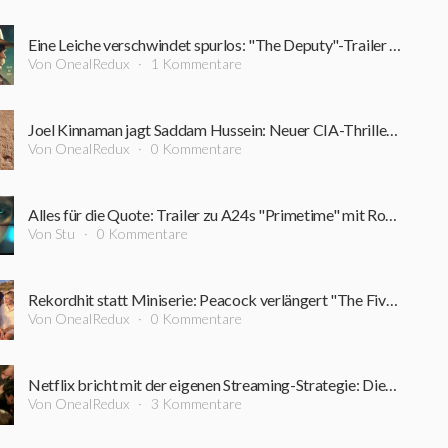
Eine Leiche verschwindet spurlos: "The Deputy"-Trailer führt in einen Sumpf aus Korruption und Verbrechen
Von OnealRedux
1 Kommentare
Joel Kinnaman jagt Saddam Hussein: Neuer CIA-Thriller startet bereits im September
Von OnealRedux
0 Kommentare
Alles für die Quote: Trailer zu A24s "Primetime" mit Robert Pattinson ist online
Von Stu
0 Kommentare
Rekordhit statt Miniserie: Peacock verlängert "The Five-Star Weekend" überraschend um Staffel 2
Von OnealRedux
0 Kommentare
Netflix bricht mit der eigenen Streaming-Strategie: Dieser Film bleibt rekordverdächtig lange im Kino
Von OnealRedux
3 Kommentare