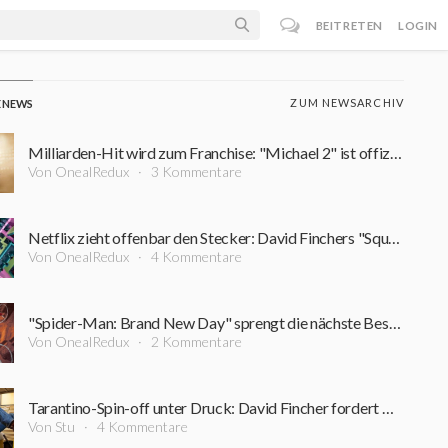
BEITRETEN
LOGIN
ZUM NEWSARCHIV
E NEWS
Milliarden-Hit wird zum Franchise: "Michael 2" ist offiziell in Arbeit – erster Zeitplan steht
Von OnealRedux
3 Kommentare
Netflix zieht offenbar den Stecker: David Finchers "Squid Game"-Projekt steht vor dem Aus
Von OnealRedux
4 Kommentare
"Spider-Man: Brand New Day" sprengt die nächste Bestmarke: Diesen Kino-Rekord schaffte zuvor kein Film
Von OnealRedux
2 Kommentare
Tarantino-Spin-off unter Druck: David Fincher fordert Nachdrehs für 200-Millionen-Dollar-Film
Von Stu
4 Kommentare