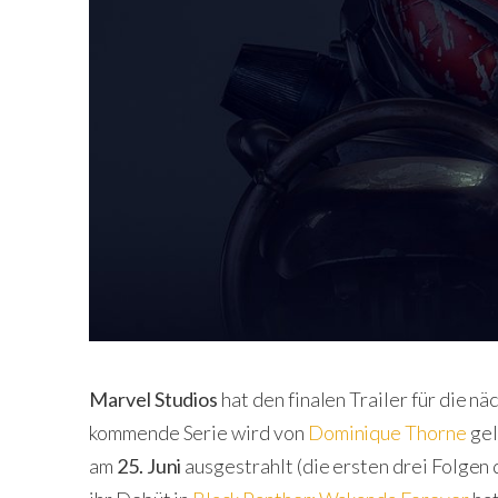
Marvel Studios
hat den finalen Trailer für die n
kommende Serie wird von
Dominique Thorne
gel
am
25. Juni
ausgestrahlt (die ersten drei Folgen d