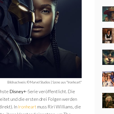
Bildnachweis: © Marvel Studios | Szene aus "Ironheart"
ächste
Disney+
-Serie veröffentlicht. Die
eitet und die ersten drei Folgen werden
irekt). In
Ironheart
muss Riri Williams, die