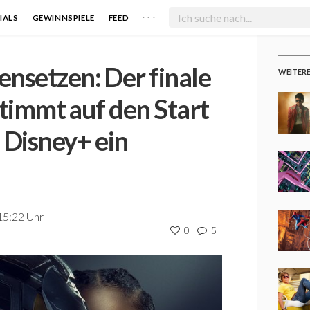
. . .
IALS
GEWINNSPIELE
FEED
nsetzen: Der finale
WEITER
stimmt auf den Start
f Disney+ ein
15:22 Uhr
0
5