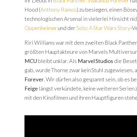
ihr Debüt in
Black Panther: Wakanda Forever
hat
Hood (
Anthony Ramos
) zu besiegen, einen Böse
technologischen Arsenal in vielerlei Hinsicht nic
Oppenheimer
und der
Solo: A Star Wars Story
-V
Riri Williams war mit dem zweiten Black Panther
größten Hauptakteure von Marvels Multiversum-S
MCU
bleibt unklar. Als
Marvel Studios
die Beset
gab, wurde Thorne zwar kein Stuhl zugewiesen, a
Forever
. Wir dürfen also gespannt sein, ob es b
Feige
längst verkündete, keine weiteren Serien z
mit den Kinofilmen und ihren Hauptfiguren steh