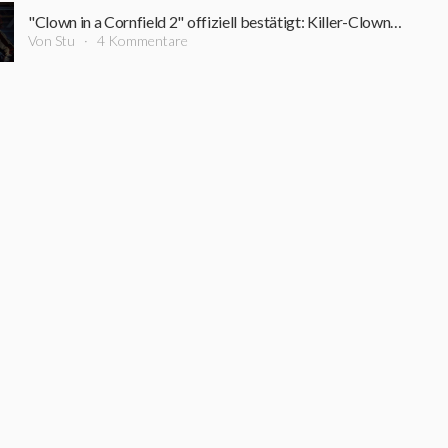
"Clown in a Cornfield 2" offiziell bestätigt: Killer-Clown kehrt zurück
Von Stu
4 Kommentare