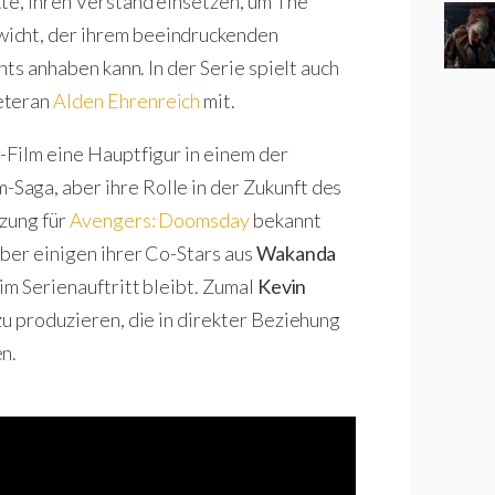
te, ihren Verstand einsetzen, um The
wicht, der ihrem beeindruckenden
hts anhaben kann. In der Serie spielt auch
eteran
Alden Ehrenreich
mit.
-Film eine Hauptfigur in einem der
aga, aber ihre Rolle in der Zukunft des
zung für
Avengers: Doomsday
bekannt
ber einigen ihrer Co-Stars aus
Wakanda
eim Serienauftritt bleibt. Zumal
Kevin
u produzieren, die in direkter Beziehung
en.