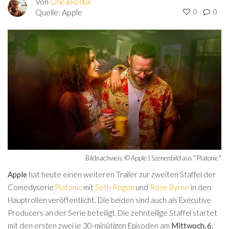
Von
OnealRedux
Quelle:
Apple
0
0
Bildnachweis: © Apple | Szenenbild aus " Platonic"
Apple
hat heute einen weiteren Trailer zur zweiten Staffel der
Comedyserie
Platonic
mit
Seth Rogen
und
Rose Byrne
in den
Hauptrollen veröffentlicht. Die beiden sind auch als Executive
Producers an der Serie beteiligt. Die zehnteilige Staffel startet
mit den ersten zwei je 30-minütigen Episoden am
Mittwoch, 6.