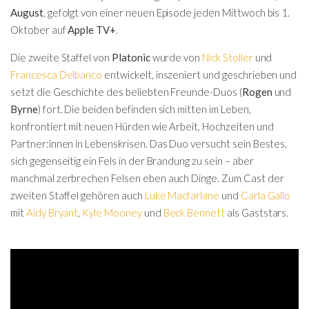
August
, gefolgt von einer neuen Episode jeden Mittwoch bis 1.
Oktober auf
Apple TV+
.
Die zweite Staffel von
Platonic
wurde von
Nick Stoller
und
Francesca Delbanco
entwickelt, inszeniert und geschrieben und
setzt die Geschichte des beliebten Freunde-Duos (
Rogen
und
Byrne
) fort. Die beiden befinden sich mitten im Leben,
konfrontiert mit neuen Hürden wie Arbeit, Hochzeiten und
Partner:innen in Lebenskrisen. Das Duo versucht sein Bestes,
sich gegenseitig ein Fels in der Brandung zu sein – aber
manchmal zerbrechen Felsen eben auch Dinge. Zum Cast der
zweiten Staffel gehören auch
Luke Macfarlane
und
Carla Gallo
mit
Aidy Bryant
,
Kyle Mooney
und
Beck Bennett
als Gaststars.