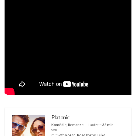
Platonic
Komödie, Romanze
Laufzeit:
35 min
von
mit
Seth Rogen, Rose Byrne, Luke