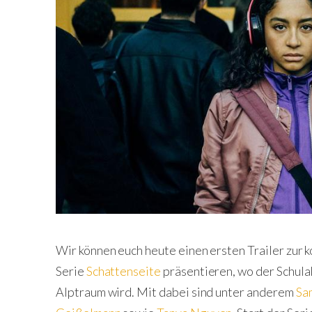
Wir können euch heute einen ersten Trailer zu
Serie
Schattenseite
präsentieren, wo der Schula
Alptraum wird. Mit dabei sind unter anderem
Sa