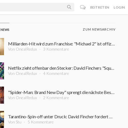
BEITRETEN
LOGIN
ZUM NEWSARCHIV
E NEWS
Milliarden-Hit wird zum Franchise: "Michael 2" ist offiziell in Arbeit – erster Zeitplan steht
Von OnealRedux
3 Kommentare
Netflix zieht offenbar den Stecker: David Finchers "Squid Game"-Projekt steht vor dem Aus
Von OnealRedux
4 Kommentare
"Spider-Man: Brand New Day" sprengt die nächste Bestmarke: Diesen Kino-Rekord schaffte zuvor kein Film
Von OnealRedux
2 Kommentare
Tarantino-Spin-off unter Druck: David Fincher fordert Nachdrehs für 200-Millionen-Dollar-Film
Von Stu
5 Kommentare