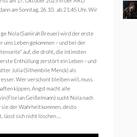
ie ist am 17. Oktober 2025 in der ARD
dann am Sonntag, 26.10. ab 21:45 Uhr. Wir
ige Nola (Samirah Breuer) wird der erste
ler ums Leben gekommen – und bei der
enseite“ auf, die droht, die intimsten
erste Enthüllung zerstört ein Leben – und
tter Julia (Sithembile Menck) als
presser. Wer verschont bleiben will, muss
aften kippen, Angst macht alle
in (Florian Geißelmann) sucht Nola nach
r sie der Wahrheit kommen, desto
, lässt sich nicht löschen …