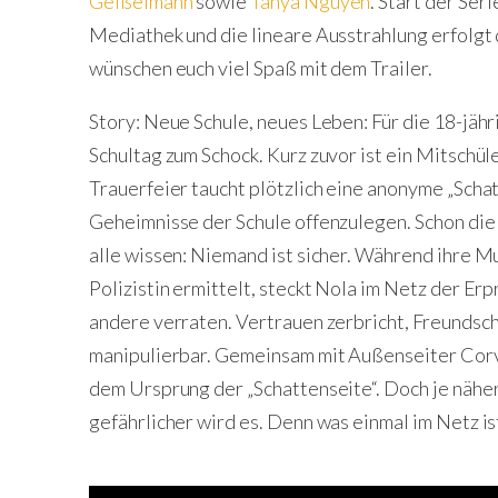
Geißelmann
sowie
Tanya Nguyen
. Start der Ser
Mediathek und die lineare Ausstrahlung erfolgt 
wünschen euch viel Spaß mit dem Trailer.
Story: Neue Schule, neues Leben: Für die 18-jähr
Schultag zum Schock. Kurz zuvor ist ein Mitschü
Trauerfeier taucht plötzlich eine anonyme „Schatt
Geheimnisse der Schule offenzulegen. Schon die 
alle wissen: Niemand ist sicher. Während ihre Mu
Polizistin ermittelt, steckt Nola im Netz der Er
andere verraten. Vertrauen zerbricht, Freundsch
manipulierbar. Gemeinsam mit Außenseiter Corv
dem Ursprung der „Schattenseite“. Doch je nähe
gefährlicher wird es. Denn was einmal im Netz ist