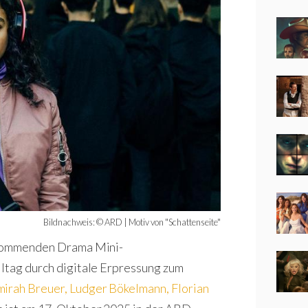
Bildnachweis: © ARD | Motiv von "Schattenseite"
r kommenden Drama Mini-
lltag durch digitale Erpressung zum
mirah Breuer
,
Ludger Bökelmann
,
Florian