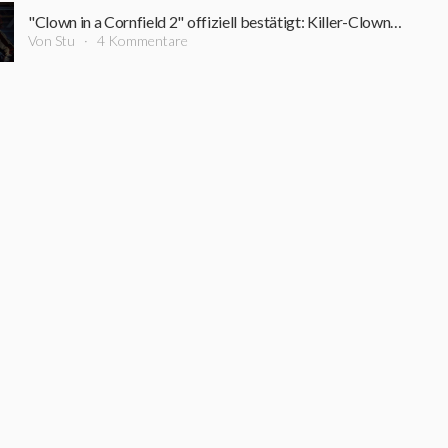
"Clown in a Cornfield 2" offiziell bestätigt: Killer-Clown kehrt zurück
Von Stu
4 Kommentare