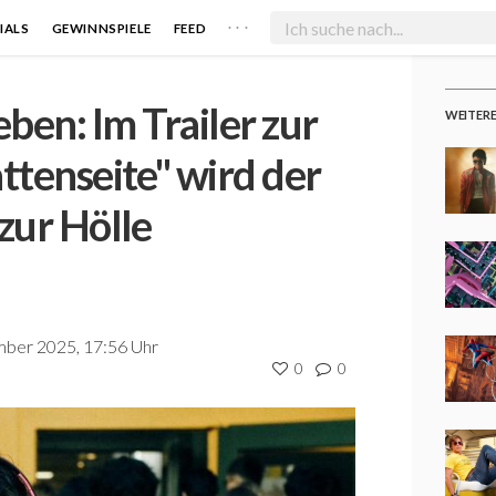
. . .
IALS
GEWINNSPIELE
FEED
ben: Im Trailer zur
WEITER
ttenseite" wird der
zur Hölle
ber 2025, 17:56 Uhr
0
0