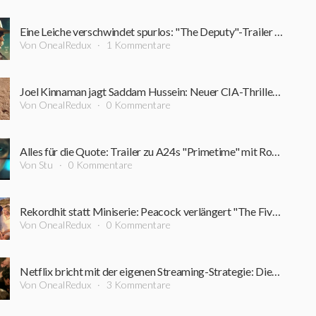
Eine Leiche verschwindet spurlos: "The Deputy"-Trailer führt in einen Sumpf aus Korruption und Verbrechen
Von OnealRedux
1 Kommentare
Joel Kinnaman jagt Saddam Hussein: Neuer CIA-Thriller startet bereits im September
Von OnealRedux
0 Kommentare
Alles für die Quote: Trailer zu A24s "Primetime" mit Robert Pattinson ist online
Von Stu
0 Kommentare
Rekordhit statt Miniserie: Peacock verlängert "The Five-Star Weekend" überraschend um Staffel 2
Von OnealRedux
0 Kommentare
Netflix bricht mit der eigenen Streaming-Strategie: Dieser Film bleibt rekordverdächtig lange im Kino
Von OnealRedux
3 Kommentare