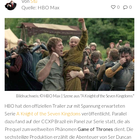
Von
Stu
Quelle:
HBO Max
0
0
Bildnachweis: © HBO Max | Szene aus "A Knight of the Seven Kingdoms"
HBO hat den offiziellen Trailer zur mit Spannung erwarteten
Serie
A Knight of the Seven Kingdoms
veröffentlicht. Parallel
dazu fand auf der CCXP Brazil ein Panel zur Serie statt, die als
Prequel zum weltweiten Phänomen
Game of Thrones
dient. Die
sechsteilige Produktion erzählt die Abenteuer von Ser Duncan