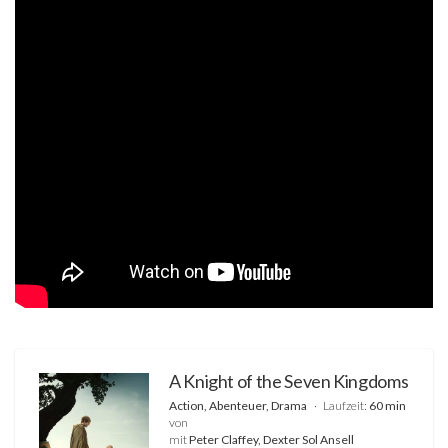
A Knight of the Seven Kingdoms
Action, Abenteuer, Drama
Laufzeit:
60 min
von
mit
Peter Claffey, Dexter Sol Ansell