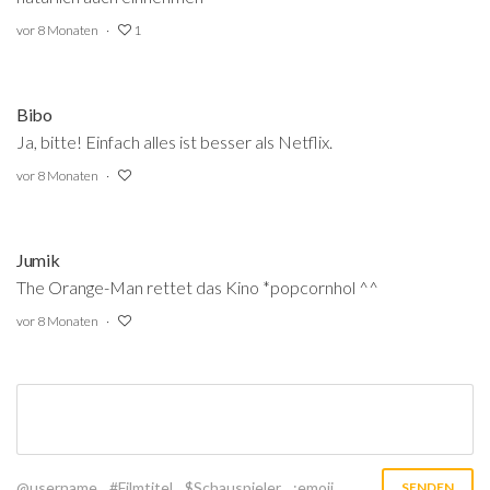
vor 8 Monaten
1
Bibo
Ja, bitte! Einfach alles ist besser als Netflix.
vor 8 Monaten
Jumik
The Orange-Man rettet das Kino *popcornhol ^^
vor 8 Monaten
@username
#Filmtitel
$Schauspieler
:emoji