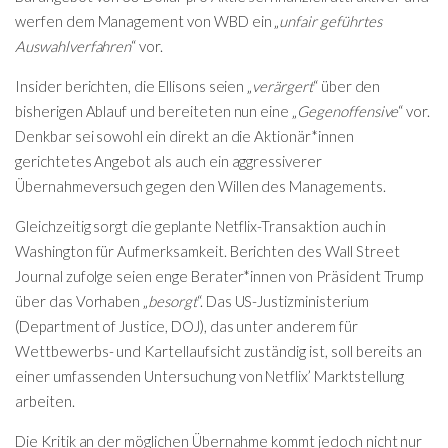
werfen dem Management von WBD ein „
unfair geführtes
Auswahlverfahren
“ vor.
Insider berichten, die Ellisons seien „
verärgert
“ über den
bisherigen Ablauf und bereiteten nun eine „
Gegenoffensive
“ vor.
Denkbar sei sowohl ein direkt an die Aktionär*innen
gerichtetes Angebot als auch ein aggressiverer
Übernahmeversuch gegen den Willen des Managements.
Gleichzeitig sorgt die geplante Netflix-Transaktion auch in
Washington für Aufmerksamkeit. Berichten des Wall Street
Journal zufolge seien enge Berater*innen von Präsident Trump
über das Vorhaben „
besorgt
“. Das US-Justizministerium
(Department of Justice, DOJ), das unter anderem für
Wettbewerbs- und Kartellaufsicht zuständig ist, soll bereits an
einer umfassenden Untersuchung von Netflix’ Marktstellung
arbeiten.
Die Kritik an der möglichen Übernahme kommt jedoch nicht nur