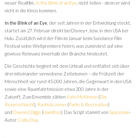
neuer Realfilm,
In the Blink of an Eye
, nicht teilen - denn er wird
nicht in die Kinos kommen.
In the Blink of an Eye
, der seit Jahren in der Entwicklung steckt,
startet am 27. Februar direkt bei Disney+, bzw. in den USA bei
Hulu. Zusätzlich wird der Film im Januar beim Sundance Film
Festival seine Weltpremiere feiern, was zumindest auf eine
gewisse Relevanz innerhalb der Branche hindeutet.
Die Geschichte beginnt mit dem Urknall und entfaltet sich über
drei miteinander verwobene Zeitebenen – die Frühzeit der
Menschheit vor rund 45.000 Jahren, die Gegenwart in den USA
sowie eine Raumfahrtmission etwa 200 Jahre in der
Zukunft. Zum Ensemble zählen
Kate McKinnon
(
Die
Rosenschlacht
),
Rashida Jones
(
Parks & Recreation
)
und
Daveed Diggs
(
Hamilton
). Das Script stammt von
Spaceman
-
Autor
Colby Day
.