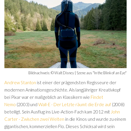
Bildnachweis: © Walt Disney | Szene aus "In the Blink of an Eye"
Andrew Stanton
ist einer der prägendsten Regisseure der
modernen Animationsgeschichte. Als langjähriger Kreativkopf
bei Pixar war er maßgeblich an Klassikern wie
Findet
Nemo
(2003) und
Wall-E - Der Letzte räumt die Erde auf
(2008)
beteiligt. Sein Ausflug ins Live-Action-Fach kam 2012 mit
John
Carter - Zwischen zwei Welten
in die Kinos und wurde zu einem
gigantischen, kommerziellen Flo. Dieses Schicksal wird sein