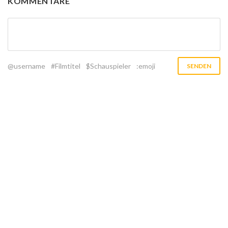
KOMMENTARE
@username
#Filmtitel
$Schauspieler
:emoji