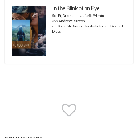
In the Blink of an Eye
Sci-Fi, Drama
Laufzeit:
94 min
von
Andrew Stanton
mit
Kate McKinnon, Rashida Jones, Daveed
Diggs