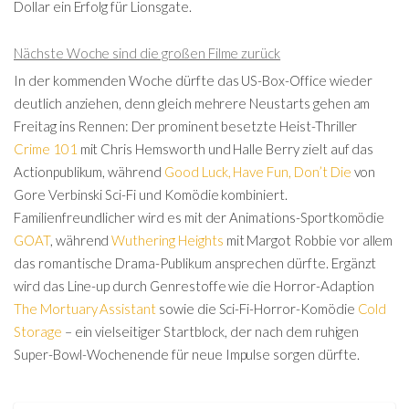
Dollar ein Erfolg für
Lionsgate
.
Nächste Woche sind die großen Filme zurück
In der kommenden Woche dürfte das US-Box-Office wieder
deutlich anziehen, denn gleich mehrere Neustarts gehen am
Freitag ins Rennen: Der prominent besetzte Heist-Thriller
Crime 101
mit Chris Hemsworth und Halle Berry zielt auf das
Actionpublikum, während
Good Luck, Have Fun, Don’t Die
von
Gore Verbinski Sci-Fi und Komödie kombiniert.
Familienfreundlicher wird es mit der Animations-Sportkomödie
GOAT
, während
Wuthering Heights
mit Margot Robbie vor allem
das romantische Drama-Publikum ansprechen dürfte. Ergänzt
wird das Line-up durch Genrestoffe wie die Horror-Adaption
The Mortuary Assistant
sowie die Sci-Fi-Horror-Komödie
Cold
Storage
– ein vielseitiger Startblock, der nach dem ruhigen
Super-Bowl-Wochenende für neue Impulse sorgen dürfte.