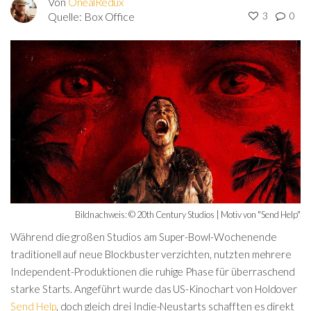
Von
OnealRedux
Quelle:
Box Office
3
0
Bildnachweis: © 20th Century Studios | Motiv von "Send Help"
Während die großen Studios am Super-Bowl-Wochenende
traditionell auf neue Blockbuster verzichten, nutzten mehrere
Independent-Produktionen die ruhige Phase für überraschend
starke Starts. Angeführt wurde das US-Kinochart von Holdover
Send Help
, doch gleich drei Indie-Neustarts schafften es direkt