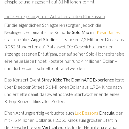
einspielte und insgesamt auf 31 Millionen kommt.
Indie-Erfolge sorgen für Aufsehen an den Kinokassen
Für die eigentlichen Schlagzeilen sorgten jedoch die
Neulinge. Die romantische Komödie
Solo Mio
mit
Kevin James
startete über
Angel Studios
mit starken 7,2 Millionen Dollar aus
3.052 Standorten auf Platz zwei. Die Geschichte um einen
sitzengelassenen Bräutigam, der auf seiner Solo-Hochzeitsreise
eine neue Liebe findet, kostete nur rund 4 Millionen Dollar –
und dürfte damit schnell profitabel werden.
Das Konzert-Event
Stray Kids: The DominATE Experience
legte
über
Bleecker Street
5,6 Millionen Dollar aus 1.724 Kinos nach
und erzielte damit das zweithöchste Startwochenende eines
K-Pop-Konzertfilms aller Zeiten.
Einen Achtungserfolg verbuchte auch
Luc Bessons
Dracula
, der
mit 4,5 Millionen Dollar aus 2.050 Kinos zum größten Start in
der Geschichte von
Vertical
wurde. In der Neuinterpretation