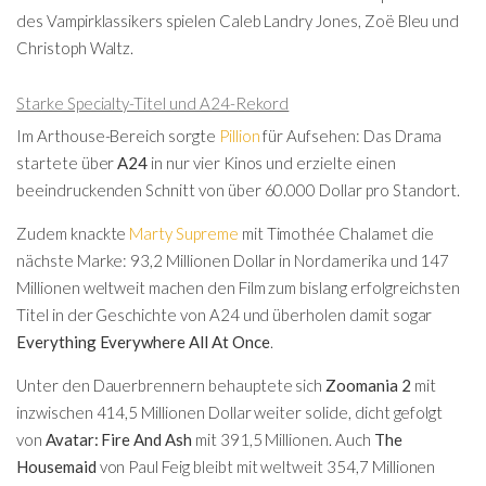
des Vampirklassikers spielen Caleb Landry Jones, Zoë Bleu und
Christoph Waltz.
Starke Specialty-Titel und A24-Rekord
Im Arthouse-Bereich sorgte
Pillion
für Aufsehen: Das Drama
startete über
A24
in nur vier Kinos und erzielte einen
beeindruckenden Schnitt von über 60.000 Dollar pro Standort.
Zudem knackte
Marty Supreme
mit Timothée Chalamet die
nächste Marke: 93,2 Millionen Dollar in Nordamerika und 147
Millionen weltweit machen den Film zum bislang erfolgreichsten
Titel in der Geschichte von A24 und überholen damit sogar
Everything Everywhere All At Once
.
Unter den Dauerbrennern behauptete sich
Zoomania 2
mit
inzwischen 414,5 Millionen Dollar weiter solide, dicht gefolgt
von
Avatar: Fire And Ash
mit 391,5 Millionen. Auch
The
Housemaid
von
Paul Feig
bleibt mit weltweit 354,7 Millionen