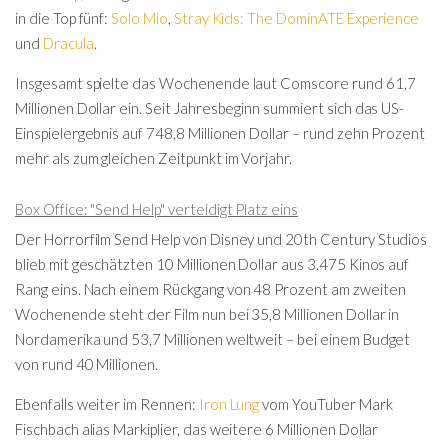
in die Top fünf:
Solo Mio
,
Stray Kids: The DominATE Experience
und
Dracula
.
Insgesamt spielte das Wochenende laut Comscore rund 61,7
Millionen Dollar ein. Seit Jahresbeginn summiert sich das US-
Einspielergebnis auf 748,8 Millionen Dollar – rund zehn Prozent
mehr als zum gleichen Zeitpunkt im Vorjahr.
Box Office: "Send Help" verteidigt Platz eins
Der Horrorfilm Send Help von
Disney
und
20th Century Studios
blieb mit geschätzten 10 Millionen Dollar aus 3.475 Kinos auf
Rang eins. Nach einem Rückgang von 48 Prozent am zweiten
Wochenende steht der Film nun bei 35,8 Millionen Dollar in
Nordamerika und 53,7 Millionen weltweit – bei einem Budget
von rund 40 Millionen.
Ebenfalls weiter im Rennen:
Iron Lung
vom YouTuber Mark
Fischbach alias Markiplier, das weitere 6 Millionen Dollar