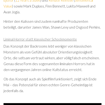
Ejiofor
(
12 Years a Slave
) und
Renate Reinsve
(
Sentimental
Value
) sowie
Mark Duplass
,
Finn Bennett
,
Lukita Maxwell
und
Avan Jogia
.
Hinter den Kulissen sind zudem namhafte Produzenten
beteiligt, darunter
James Wan
,
Shawn Levy
und
Osgood Perkins
.
Liminal Horror statt klassischer Schockmomente
Das Konzept der Backrooms lebt weniger von klassischen
Monstern als vom Gefühl absoluter Orientierungslosigkeit:
Orte, die seltsam vertraut wirken, aber völlig falsch erscheinen.
Genau diese Form des sogenannten liminalen Horrors hat in
den vergangenen Jahren online Kultstatus erreicht.
Ob das Konzept auch als Spielfilm funktioniert, zeigt sich Ende
Mai – das Potenzial für einen echten Genre-Geheimtipp ist
jedenfalls da.