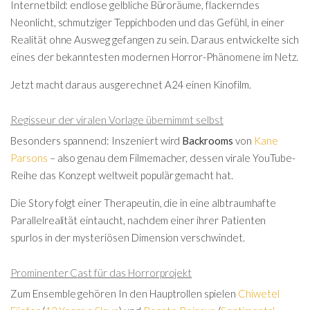
Internetbild: endlose gelbliche Büroräume, flackerndes
Neonlicht, schmutziger Teppichboden und das Gefühl, in einer
Realität ohne Ausweg gefangen zu sein. Daraus entwickelte sich
eines der bekanntesten modernen Horror-Phänomene im Netz.
Jetzt macht daraus ausgerechnet
A24
einen Kinofilm.
Regisseur der viralen Vorlage übernimmt selbst
Besonders spannend: Inszeniert wird
Backrooms
von
Kane
Parsons
– also genau dem Filmemacher, dessen virale YouTube-
Reihe das Konzept weltweit populär gemacht hat.
Die Story folgt einer Therapeutin, die in eine albtraumhafte
Parallelrealität eintaucht, nachdem einer ihrer Patienten
spurlos in der mysteriösen Dimension verschwindet.
Prominenter Cast für das Horrorprojekt
Zum Ensemble gehören
In den Hauptrollen spielen
Chiwetel