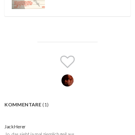
KOMMENTARE
(
1
)
JackHerer
Jo, das sieht ja mal ziemlich geil aus.