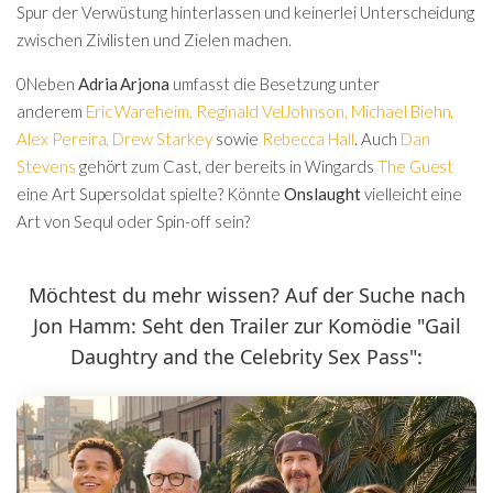
Spur der Verwüstung hinterlassen und keinerlei Unterscheidung
zwischen Zivilisten und Zielen machen.
0Neben
Adria Arjona
umfasst die Besetzung unter
anderem
Eric Wareheim
,
Reginald VelJohnson
,
Michael Biehn
,
Alex Pereira
,
Drew Starkey
sowie
Rebecca Hall
. Auch
Dan
Stevens
gehört zum Cast, der bereits in Wingards
The Guest
eine Art Supersoldat spielte? Könnte
Onslaught
vielleicht eine
Art von Sequl oder Spin-off sein?
Möchtest du mehr wissen? Auf der Suche nach
Jon Hamm: Seht den Trailer zur Komödie "Gail
Daughtry and the Celebrity Sex Pass":