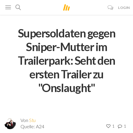
LOGIN
Supersoldaten gegen
Sniper-Mutter im
Trailerpark: Seht den
ersten Trailer zu
"Onslaught"
Von
Stu
Quelle:
A24
1
1