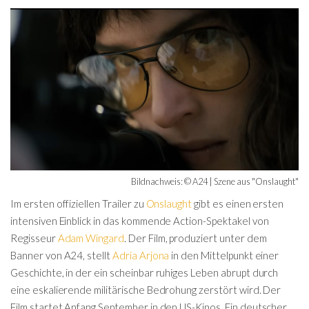
Bildnachweis: © A24 | Szene aus "Onslaught"
Im ersten offiziellen Trailer zu
Onslaught
gibt es einen ersten
intensiven Einblick in das kommende Action-Spektakel von
Regisseur
Adam Wingard
. Der Film, produziert unter dem
Banner von A24, stellt
Adria Arjona
in den Mittelpunkt einer
Geschichte, in der ein scheinbar ruhiges Leben abrupt durch
eine eskalierende militärische Bedrohung zerstört wird. Der
Film startet Anfang September in den US-Kinos. Ein deutscher