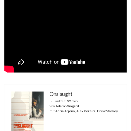
Onslaught
Laufzeit:
92 min
von
Adam Wingard
mit
Adria Arjona, Alex Pereira, Drew Starkey