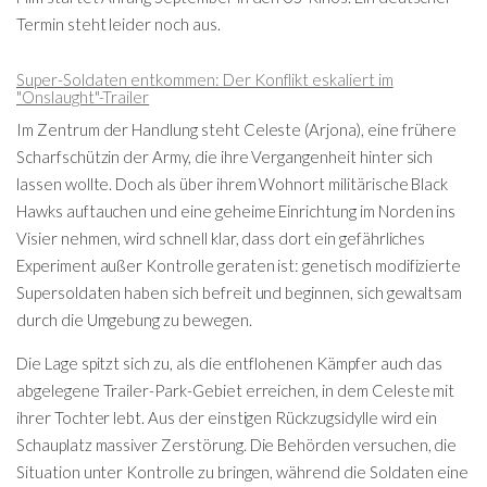
Termin steht leider noch aus.
Super-Soldaten entkommen: Der Konflikt eskaliert im
"Onslaught"-Trailer
Im Zentrum der Handlung steht Celeste (Arjona), eine frühere
Scharfschützin der Army, die ihre Vergangenheit hinter sich
lassen wollte. Doch als über ihrem Wohnort militärische Black
Hawks auftauchen und eine geheime Einrichtung im Norden ins
Visier nehmen, wird schnell klar, dass dort ein gefährliches
Experiment außer Kontrolle geraten ist: genetisch modifizierte
Supersoldaten haben sich befreit und beginnen, sich gewaltsam
durch die Umgebung zu bewegen.
Die Lage spitzt sich zu, als die entflohenen Kämpfer auch das
abgelegene Trailer-Park-Gebiet erreichen, in dem Celeste mit
ihrer Tochter lebt. Aus der einstigen Rückzugsidylle wird ein
Schauplatz massiver Zerstörung. Die Behörden versuchen, die
Situation unter Kontrolle zu bringen, während die Soldaten eine