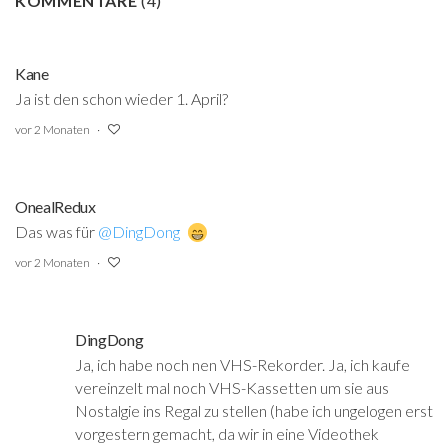
KOMMENTARE
(
4
)
Kane
Ja ist den schon wieder 1. April?
vor 2 Monaten
OnealRedux
Das was für
@DingDong
‍
vor 2 Monaten
DingDong
Ja, ich habe noch nen VHS-Rekorder. Ja, ich kaufe
vereinzelt mal noch VHS-Kassetten um sie aus
Nostalgie ins Regal zu stellen (habe ich ungelogen erst
vorgestern gemacht, da wir in eine Videothek