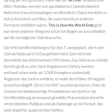
Sprung auf VHS geschafft. Filme wie die
Terrifier
-Sequels oder
Alien: Romulus wurden von spezialisierten Sammlerlabels in
limitierten Kassettenauflagen veröffentlicht. Dabei handelte es
sich jedoch stets um Filme, die zuvor bereits in anderen
Formaten erhältlich waren.
This Is How the World Ends
geht
nun einen anderen Weg und setzt von Beginn an ausschließlich
auf die nostalgische Videokassette.
Die VHS-Veröffentlichung ist für den 7. Juni geplant, der in den
USA als National VCR Day gefeiert wird. Den Vertrieb
übernimmt das Unternehmen VHS Haven. Das Interesse scheint
bereits groß zu sein: Nach Angaben von Variety wurden
weltweit schon mehr als 1.000 Exemplare vorbestellt.
Regisseur dos Santos erklärte, er wolle den früher oft negativ
besetzten Begriff „Direct-to-VHS“ neu interpretieren. Statt als
Zeichen für minderwertige Produktionen versteht er die
Veröffentlichung als bewusst gewählte Präsentationsform für
ein bestimmtes Publikum und als Hommage an ein Format, das
viele längst für ausgestorben hielten.