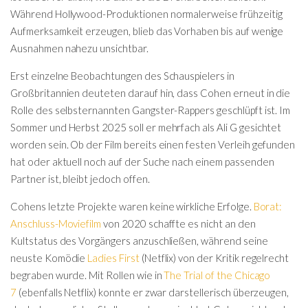
Während Hollywood-Produktionen normalerweise frühzeitig
Aufmerksamkeit erzeugen, blieb das Vorhaben bis auf wenige
Ausnahmen nahezu unsichtbar.
Erst einzelne Beobachtungen des Schauspielers in
Großbritannien deuteten darauf hin, dass Cohen erneut in die
Rolle des selbsternannten Gangster-Rappers geschlüpft ist. Im
Sommer und Herbst 2025 soll er mehrfach als Ali G gesichtet
worden sein. Ob der Film bereits einen festen Verleih gefunden
hat oder aktuell noch auf der Suche nach einem passenden
Partner ist, bleibt jedoch offen.
Cohens letzte Projekte waren keine wirkliche Erfolge.
Borat:
Anschluss-Moviefilm
von 2020 schaffte es nicht an den
Kultstatus des Vorgängers anzuschließen, während seine
neuste Komödie
Ladies First
(Netflix) von der Kritik regelrecht
begraben wurde. Mit Rollen wie in
The Trial of the Chicago
7
(ebenfalls Netflix) konnte er zwar darstellerisch überzeugen,