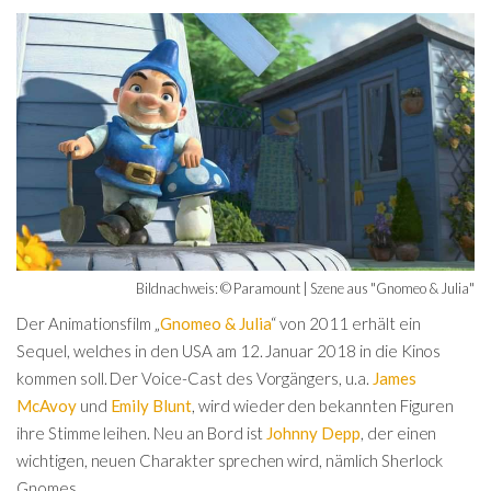
Bildnachweis: © Paramount | Szene aus "Gnomeo & Julia"
Der Animationsfilm „
Gnomeo & Julia
“ von 2011 erhält ein
Sequel, welches in den USA am 12. Januar 2018 in die Kinos
kommen soll. Der Voice-Cast des Vorgängers, u.a.
James
McAvoy
und
Emily Blunt
, wird
wieder den bekannten Figuren
ihre Stimme leihen. Neu an Bord ist
Johnny Depp
, der einen
wichtigen, neuen Charakter sprechen wird, nämlich Sherlock
Gnomes.