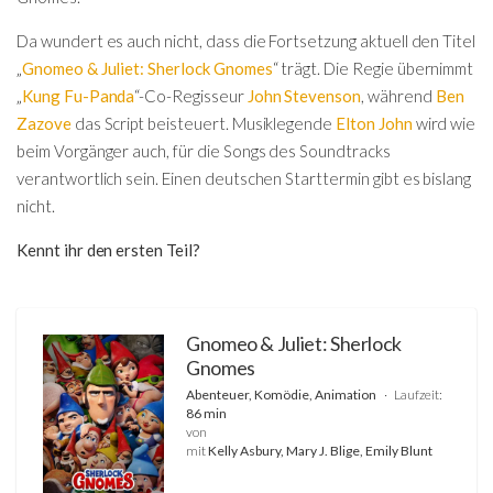
Da wundert es auch nicht, dass die Fortsetzung aktuell den Titel
„
Gnomeo & Juliet: Sherlock Gnomes
“ trägt. Die Regie übernimmt
„
Kung Fu-Panda
“-Co-Regisseur
John Stevenson
, während
Ben
Zazove
das Script beisteuert. Musiklegende
Elton John
wird wie
beim Vorgänger auch, für die Songs des Soundtracks
verantwortlich sein. Einen deutschen Starttermin gibt es bislang
nicht.
Kennt ihr den ersten Teil?
Gnomeo & Juliet: Sherlock
Gnomes
Abenteuer, Komödie, Animation
Laufzeit:
86 min
von
mit
Kelly Asbury, Mary J. Blige, Emily Blunt