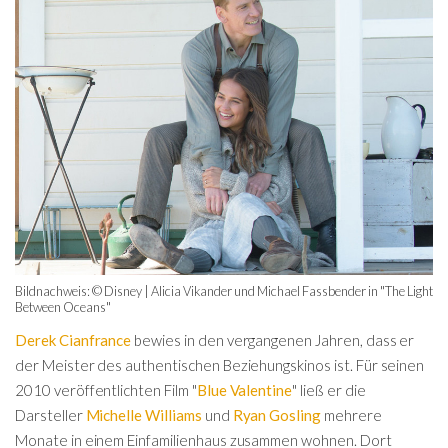
Bildnachweis: © Disney | Alicia Vikander und Michael Fassbender in "The Light
Between Oceans"
Derek Cianfrance
bewies in den vergangenen Jahren, dass er
der Meister des authentischen Beziehungskinos ist. Für seinen
2010 veröffentlichten Film "
Blue Valentine
" ließ er die
Darsteller
Michelle Williams
und
Ryan Gosling
mehrere
Monate in einem Einfamilienhaus zusammen wohnen. Dort