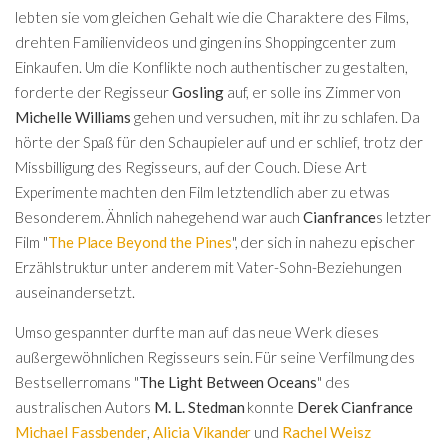
lebten sie vom gleichen Gehalt wie die Charaktere des Films,
drehten Familienvideos und gingen ins Shoppingcenter zum
Einkaufen. Um die Konflikte noch authentischer zu gestalten,
forderte der Regisseur
Gosling
auf, er solle ins Zimmer von
Michelle Williams
gehen und versuchen, mit ihr zu schlafen. Da
hörte der Spaß für den Schaupieler auf und er schlief, trotz der
Missbilligung des Regisseurs, auf der Couch. Diese Art
Experimente machten den Film letztendlich aber zu etwas
Besonderem. Ähnlich nahegehend war auch
Cianfrance
s letzter
Film "
The Place Beyond the Pines
", der sich in nahezu epischer
Erzählstruktur unter anderem mit Vater-Sohn-Beziehungen
auseinandersetzt.
Umso gespannter durfte man auf das neue Werk dieses
außergewöhnlichen Regisseurs sein. Für seine Verfilmung des
Bestsellerromans "
The Light Between Oceans
" des
australischen Autors
M. L. Stedman
konnte
Derek Cianfrance
Michael Fassbender
,
Alicia Vikander
und
Rachel Weisz