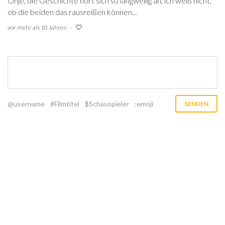
Ohje, die Geschichte hört sich so langweilig an, ich weiß nicht,
ob die beiden das rausreißen können...
vor mehr als 10 Jahren
@username
#Filmtitel
$Schauspieler
:emoji