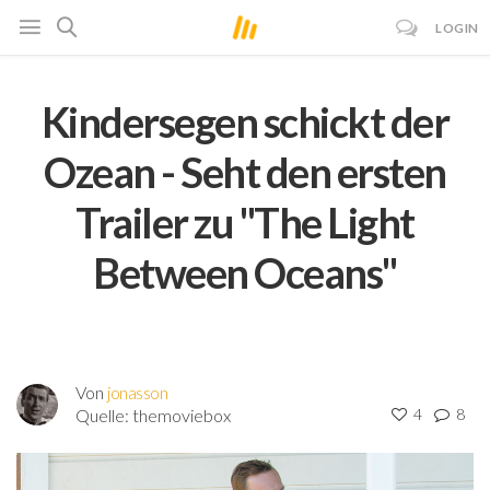
LOGIN
Kindersegen schickt der
Ozean - Seht den ersten
Trailer zu "The Light
Between Oceans"
Von
jonasson
Quelle:
themoviebox
4
8