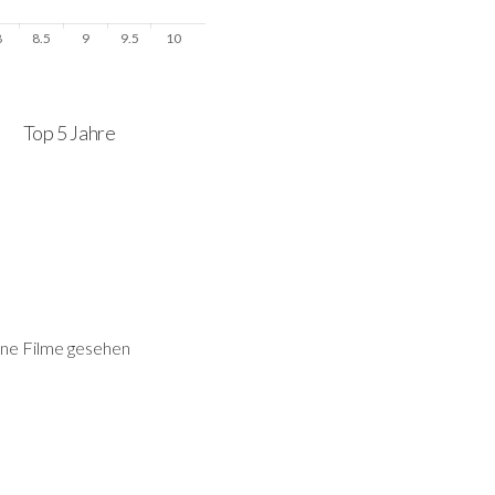
Top 5 Jahre
ne Filme gesehen