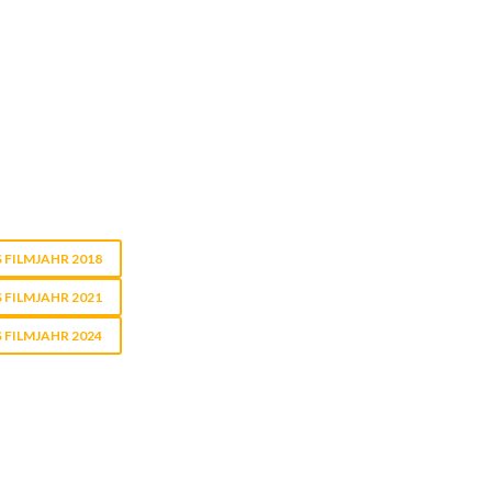
 FILMJAHR 2018
 FILMJAHR 2021
 FILMJAHR 2024