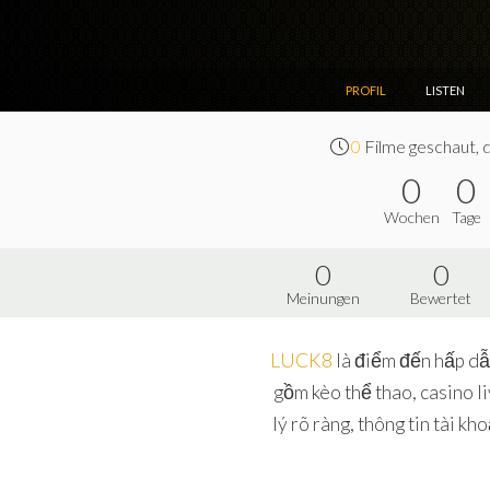
PROFIL
LISTEN
0
Filme geschaut, 
0
0
Wochen
Tage
0
0
Meinungen
Bewertet
LUCK8
là điểm đến hấp dẫ
gồm kèo thể thao, casino li
lý rõ ràng, thông tin tài