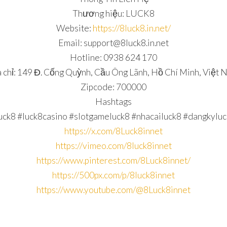
Thương hiệu: LUCK8
Website:
https://8luck8.in.net/
Email: support@8luck8.in.net
Hotline: 0938 624 170
a chỉ: 149 Đ. Cống Quỳnh, Cầu Ông Lãnh, Hồ Chí Minh, Việt 
Zipcode: 700000
Hashtags
uck8 #luck8casino #slotgameluck8 #nhacailuck8 #dangkylu
https://x.com/8Luck8innet
https://vimeo.com/8luck8innet
https://www.pinterest.com/8Luck8innet/
https://500px.com/p/8luck8innet
https://www.youtube.com/@8Luck8innet