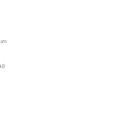
Nam
ck8