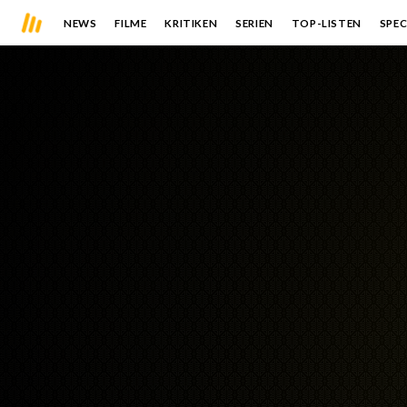
NEWS
FILME
KRITIKEN
SERIEN
TOP-LISTEN
SPEC