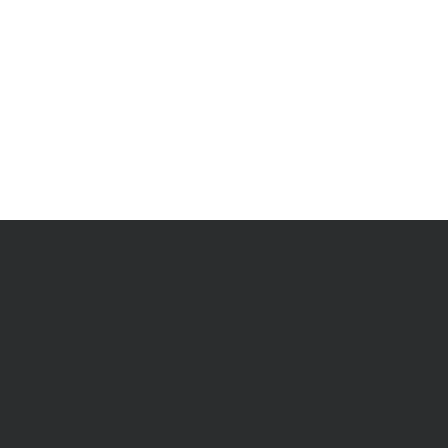
nd
58 Minuten
geschaut.