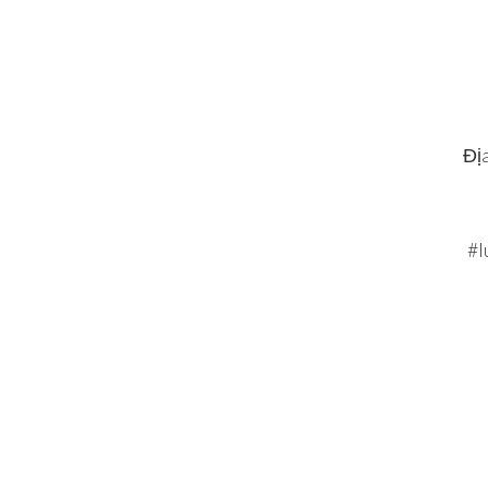
Đị
#l