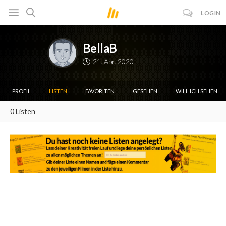
LOGIN
BellaB
21. Apr. 2020
PROFIL
LISTEN
FAVORITEN
GESEHEN
WILL ICH SEHEN
0 Listen