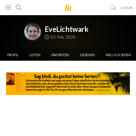
LOGIN
EveLichtwark
02. Feb. 2024
PROFIL
LISTEN
FAVORITEN
GESEHEN
WILL ICH SEHEN