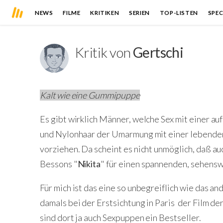
NEWS
FILME
KRITIKEN
SERIEN
TOP-LISTEN
SPEC
Kritik von
Gertschi
Kalt wie eine Gummipuppe
Es gibt wirklich Männer, welche Sex mit einer 
und Nylonhaar der Umarmung mit einer lebenden
vorziehen. Da scheint es nicht unmöglich, daß au
Bessons "
Nikita
" für einen spannenden, sehensw
Für mich ist das eine so unbegreiflich wie das a
damals bei der Erstsichtung in Paris der Film der
sind dort ja auch Sexpuppen ein Bestseller.