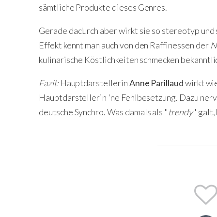
sämtliche Produkte dieses Genres.
Gerade dadurch aber wirkt sie so stereotyp und 
Effekt kennt man auch von den Raffinessen der
N
kulinarische Köstlichkeiten schmecken bekanntlic
Fazit:
Hauptdarstellerin
Anne Parillaud
wirkt wi
Hauptdarstellerin 'ne Fehlbesetzung. Dazu ner
deutsche Synchro. Was damals als "
trendy
" galt