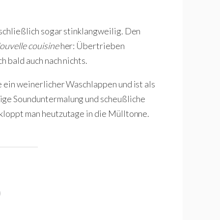
schließlich sogar stinklangweilig. Den
ouvelle couisine
her: Übertrieben
h bald auch nach nichts.
e ein weinerlicher Waschlappen und ist als
vige Sounduntermalung und scheußliche
, kloppt man heutzutage in die Mülltonne.