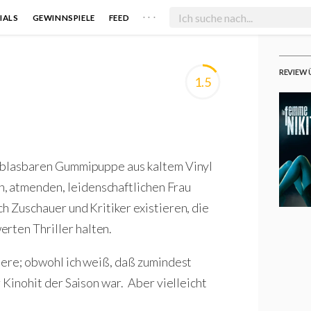
. . .
IALS
GEWINNSPIELE
FEED
REVIEW 
1.5
aufblasbaren Gummipuppe aus kaltem Vinyl
, atmenden, leidenschaftlichen Frau
ch Zuschauer und Kritiker existieren, die
erten Thriller halten.
ndere; obwohl ich weiß, daß zumindest
 Kinohit der Saison war. Aber vielleicht