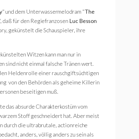
y
" und dem Unterwassermelodram "
The
", daß für den Regiefranzosen
Luc Besson
ry, gekünstelt die Schauspieler, ihre
ekünstelten Witzen kann man nur in
n sind nicht einmal falsche Tränen wert.
llen Heldenrolle einer rauschgiftsüchtigen
lung von den Behörden als geheime Killerin
 Personen beseitigen muß.
nte das absurde Charakterkostüm vom
hwarzem Stoff geschneidert hat. Aber meist
 durch die ultrabrutale, actionreiche
dacht, anders, völlig anders zu sein als