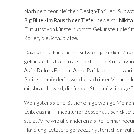
Nach dem neonbleichen Design-Thriller "
Subwa
Big Blue - Im Rausch der Tiefe
" beweist "
Nikita
Filmkunst von künsteln kommt. Gekünstelt die Sto
Rollen, die Schauplätze.
Dagegen ist künstlicher Süßstoff ja Zucker. Zu g
gekünsteltes Lachen ausbrechen, die Kunstfigure
Alain Delon
s Exbraut
Anne Parillaud
in der skuri
Polizistenmörderin, welche nach ihrer Verurtei
missbraucht wird, die für den Staat missliebige
Wenigstens sie reißt sich einige wenige Mome
Leib, das ihr Filmcouturier Besson aus schick sc
stelzt Anne wie alle anderen als Rollenmannequin
Handlung. Letztere geradezu hysterisch darauf be