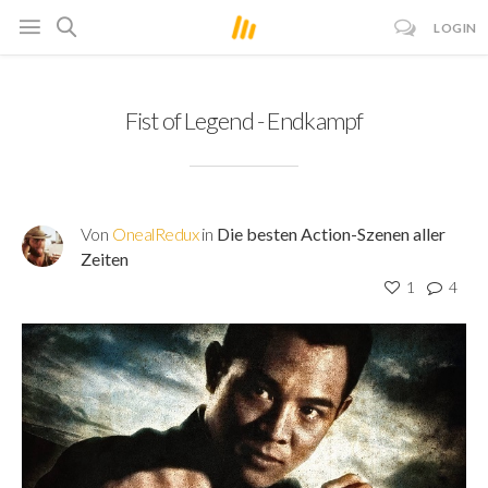
LOGIN
Fist of Legend - Endkampf
Von
OnealRedux
in
Die besten Action-Szenen aller
Zeiten
1
4