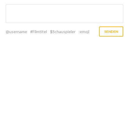
@username
#Filmtitel
$Schauspieler
:emoji