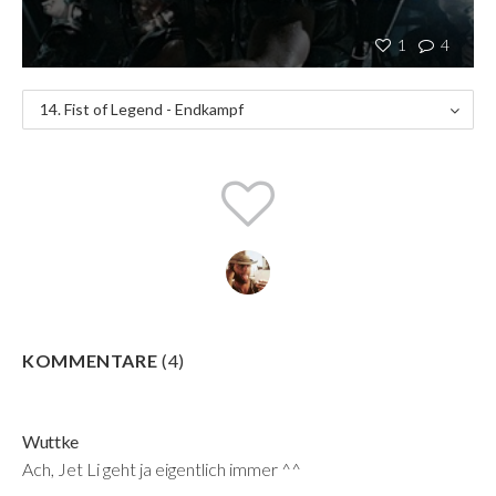
1
4
14. Fist of Legend - Endkampf
KOMMENTARE
(
4
)
Wuttke
Ach, Jet Li geht ja eigentlich immer ^^