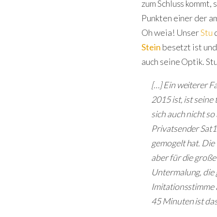
zum Schluss kommt, s
Punkten einer der a
Oh weia! Unser
Stu
Stein
besetzt ist und
auch seine Optik. Stu
[…] Ein weiterer F
2015 ist, ist sein
sich auch nicht so 
Privatsender Sat1
gemogelt hat. Die B
aber für die große
Untermalung, die g
Imitationsstimme
45 Minuten ist das