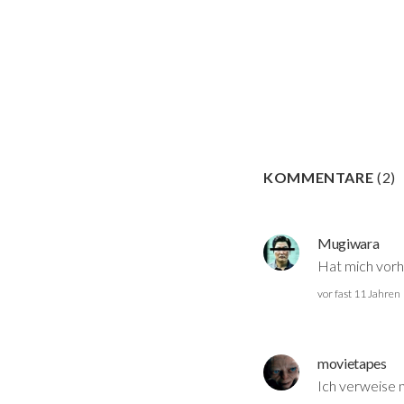
KOMMENTARE
(
2
)
Mugiwara
Hat mich vorhe
vor fast 11 Jahren
movietapes
Ich verweise 