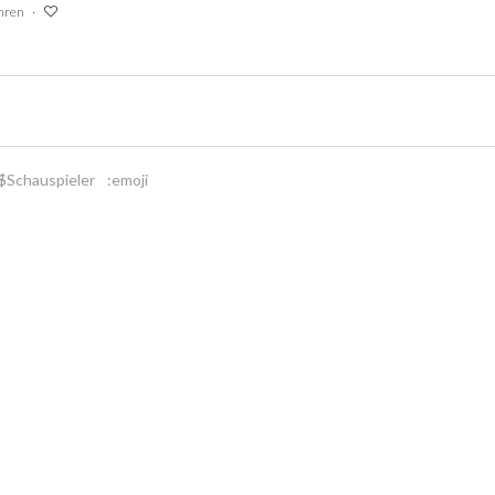
ahren
$Schauspieler
:emoji