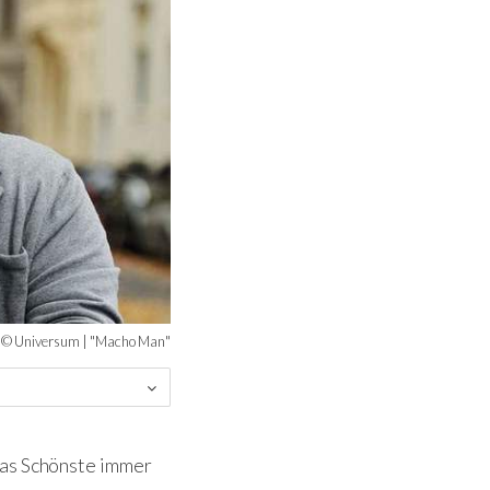
: © Universum | "Macho Man"
das Schönste immer