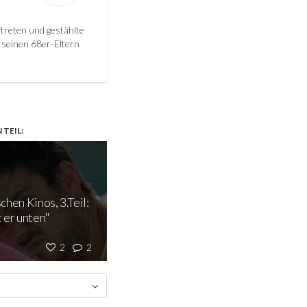
treten und gestählte
n seinen 68er-Eltern
TEIL:
hen Kinos, 3.Teil:
 er unten"
2
2