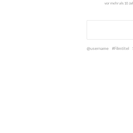
vor mehr als 10 J
@username
#Filmtitel