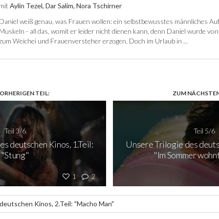
mit
Aylin Tezel, Dar Salim, Nora Tschirner
Daniel weiß genau, was Frauen wollen: ein selbstbewusstes männliches Auf
Muskeln - all das, womit er leider nicht dienen kann, denn Daniel wurde vo
zum Weichei und Frauenversteher erzogen. Doch im Urlaub in ...
ORHERIGEN TEIL:
ZUM NÄCHSTEN 
Teil 3/6
Teil 5/6
es deutschen Kinos, 1.Teil:
Unsere Trilogie des deutsc
"Stung"
"Im Sommer wohnt
1
2
 deutschen Kinos, 2.Teil: "Macho Man"