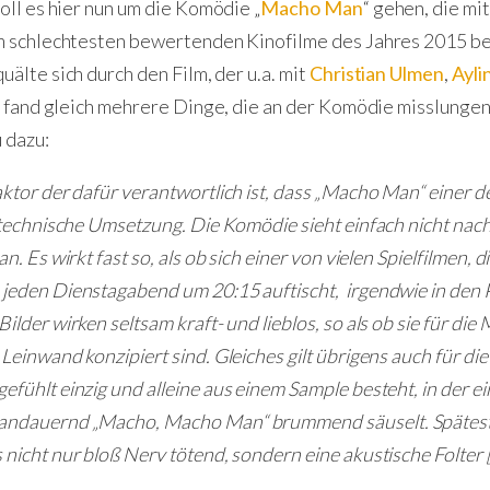
oll es hier nun um die Komödie „
Macho Man
“ gehen, die mi
m schlechtesten bewertenden Kinofilme des Jahres 2015 bei
quälte sich durch den Film, der u.a. mit
Christian Ulmen
,
Ayli
 fand gleich mehrere Dinge, die an der Komödie misslungen s
 dazu:
aktor der dafür verantwortlich ist, dass „Macho Man“ einer d
e technische Umsetzung. Die Komödie sieht einfach nicht nach
an. Es wirkt fast so, als ob sich einer von vielen Spielfilmen,
 jeden Dienstagabend um 20:15 auftischt, irgendwie in den 
ilder wirken seltsam kraft- und lieblos, so als ob sie für die
 Leinwand konzipiert sind. Gleiches gilt übrigens auch für di
efühlt einzig und alleine aus einem Sample besteht, in der ei
 andauernd „Macho, Macho Man“ brummend säuselt. Spätest
 nicht nur bloß Nerv tötend, sondern eine akustische Folter 