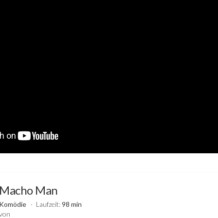
Macho Man
Komödie
Laufzeit:
98 min
von