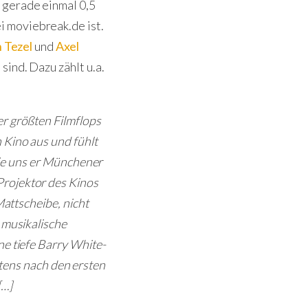
t gerade einmal 0,5
 moviebreak.de ist.
n Tezel
und
Axel
ind. Dazu zählt u.a.
er größten Filmflops
 Kino aus und fühlt
 die uns er Münchener
Projektor des Kinos
 Mattscheibe, nicht
e musikalische
ne tiefe Barry White-
ens nach den ersten
[…]