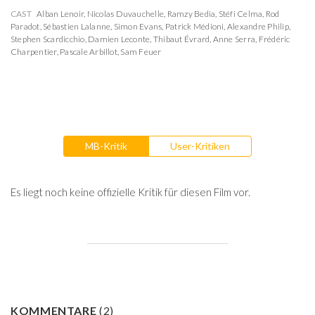
CAST
Alban Lenoir
,
Nicolas Duvauchelle
,
Ramzy Bedia
,
Stéfi Celma
,
Rod
Paradot
,
Sébastien Lalanne
,
Simon Evans
,
Patrick Médioni
,
Alexandre Philip
,
Stephen Scardicchio
,
Damien Leconte
,
Thibaut Évrard
,
Anne Serra
,
Frédéric
Charpentier
,
Pascale Arbillot
,
Sam Feuer
MB-Kritik
User-Kritiken
Es liegt noch keine offizielle Kritik für diesen Film vor.
KOMMENTARE
(
2
)