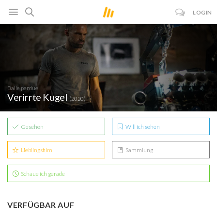
LOGIN
Balle perdue
Verirrte Kugel
(2020)
Gesehen
Will ich sehen
Lieblingsfilm
Sammlung
Schaue ich gerade
VERFÜGBAR AUF