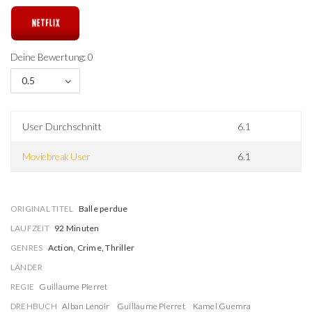
Deine Bewertung: 0
0.5
User Durchschnitt
6.1
Moviebreak User
6.1
ORIGINAL TITEL
Balle perdue
LAUFZEIT
92 Minuten
GENRES
Action, Crime, Thriller
LÄNDER
REGIE
Guillaume Pierret
DREHBUCH
Alban Lenoir
Guillaume Pierret
Kamel Guemra