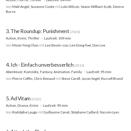
Von
Matt Angel, Suzanne Coote
mit
Lulu Wilson, Seann William Scott, Denise
Burse
3. The Roundup: Punishment
(2024)
Action, Krimi, Thriller
Laufzeit: 109 min
Von
Moon Yong Chan
mit
Lee Beom-soo, Lee Dong-hwi, Don Lee
4. Ich - Einfach unverbesserlich
(2010)
Abenteuer, Komödie, Fantasy, Animation, Family
Laufzeit: 95 min
Von
Pierre Coffin, Chris Renaud
mit
Steve Carell, Jason Segel, Russell Brand
5. Ad Vitam
(2025)
Action, Drama, Krimi
Laufzeit: 95 min
Von
Rodolphe Lauga
mit
Guillaume Canet, Stéphane Caillard, Nassim Lyes