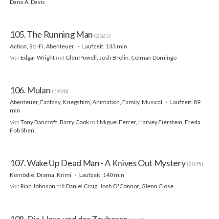
Dane A. Davis
105. The Running Man
(2025)
Action, Sci-Fi, Abenteuer
Laufzeit: 133 min
Von
Edgar Wright
mit
Glen Powell, Josh Brolin, Colman Domingo
106. Mulan
(1998)
Abenteuer, Fantasy, Kriegsfilm, Animation, Family, Musical
Laufzeit: 89
min
Von
Tony Bancroft, Barry Cook
mit
Miguel Ferrer, Harvey Fierstein, Freda
Foh Shen
107. Wake Up Dead Man - A Knives Out Mystery
(2025)
Komödie, Drama, Krimi
Laufzeit: 140 min
Von
Rian Johnson
mit
Daniel Craig, Josh O'Connor, Glenn Close
108. Die Hexe und der Zauberer