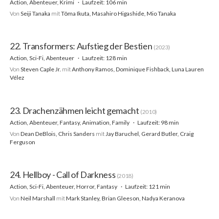
Action, Abenteuer, Krimi
Laufzeit: 106 min
Von
Seiji Tanaka
mit
Tôma Ikuta, Masahiro Higashide, Mio Tanaka
22. Transformers: Aufstieg der Bestien
(2023)
Action, Sci-Fi, Abenteuer
Laufzeit: 128 min
Von
Steven Caple Jr.
mit
Anthony Ramos, Dominique Fishback, Luna Lauren
Vélez
23. Drachenzähmen leicht gemacht
(2010)
Action, Abenteuer, Fantasy, Animation, Family
Laufzeit: 98 min
Von
Dean DeBlois, Chris Sanders
mit
Jay Baruchel, Gerard Butler, Craig
Ferguson
24. Hellboy - Call of Darkness
(2018)
Action, Sci-Fi, Abenteuer, Horror, Fantasy
Laufzeit: 121 min
Von
Neil Marshall
mit
Mark Stanley, Brian Gleeson, Nadya Keranova