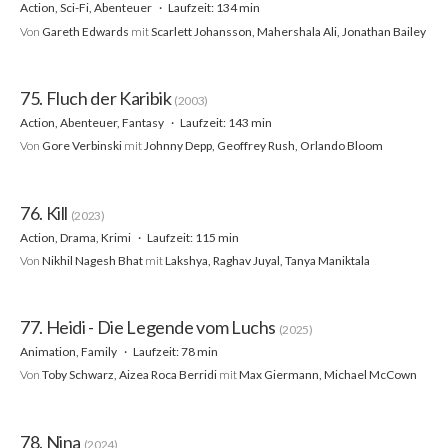
Action, Sci-Fi, Abenteuer
Laufzeit: 134 min
Von
Gareth Edwards
mit
Scarlett Johansson, Mahershala Ali, Jonathan Bailey
75. Fluch der Karibik
(2003)
Action, Abenteuer, Fantasy
Laufzeit: 143 min
Von
Gore Verbinski
mit
Johnny Depp, Geoffrey Rush, Orlando Bloom
76. Kill
(2023)
Action, Drama, Krimi
Laufzeit: 115 min
Von
Nikhil Nagesh Bhat
mit
Lakshya, Raghav Juyal, Tanya Maniktala
77. Heidi - Die Legende vom Luchs
(2025)
Animation, Family
Laufzeit: 78 min
Von
Toby Schwarz, Aizea Roca Berridi
mit
Max Giermann, Michael McCown
78. Nina
(2024)