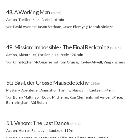
48. A Working Man
(2025)
Action, Thriller
Laufzeit: 116 min
Von
David Ayer
mit
Jason Statham, Jason Flemyng, Merab Ninidze
49. Mission: Impossible - The Final Reckoning
(2025)
Action, Abenteuer, Thriller
Laufzeit: 170 min
Von
Christopher McQuarrie
mit
Tom Cruise, Hayley Atwell, Ving Rhames
50. Basil, der Grosse Mäusedetektiv
(1986)
Mystery, Abenteuer, Animation, Family, Musical
Laufzeit: 74 min
Von
Burny Mattinson, David Michener, Ron Clements
mit
Vincent Price,
Barrie Ingham, Val Bettin
51. Venom: The Last Dance
(2024)
Action, Horror, Fantasy
Laufzeit: 110 min
Von
Kelly Marcel
mit
Tom Hardy, Chiwetel Ejiofor, Juno Temple