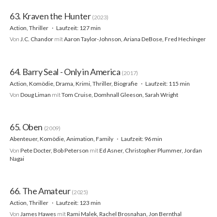
63. Kraven the Hunter
(2023)
Action, Thriller
Laufzeit: 127 min
Von
J.C. Chandor
mit
Aaron Taylor-Johnson, Ariana DeBose, Fred Hechinger
64. Barry Seal - Only in America
(2017)
Action, Komödie, Drama, Krimi, Thriller, Biografie
Laufzeit: 115 min
Von
Doug Liman
mit
Tom Cruise, Domhnall Gleeson, Sarah Wright
65. Oben
(2009)
Abenteuer, Komödie, Animation, Family
Laufzeit: 96 min
Von
Pete Docter, Bob Peterson
mit
Ed Asner, Christopher Plummer, Jordan
Nagai
66. The Amateur
(2025)
Action, Thriller
Laufzeit: 123 min
Von
James Hawes
mit
Rami Malek, Rachel Brosnahan, Jon Bernthal