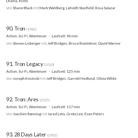
Drama, Krimi
Von
Shane Black
mit
Mark Wahlberg, LaKeith Stanfield, Rosa Salazar
90. Tron
(1982)
Action, Sci-Fi, Abenteuer
Laufzeit: 96 min
Von
Steven Lisberger
mit
Jeff Bridges, Bruce Boxleitner, David Warner
91. Tron Legacy
(2010)
Action, Sci-Fi, Abenteuer
Laufzeit: 125 min
Von
Joseph Kosinski
mit
Jeff Bridges, Garrett Hedlund, Olivia Wilde
92. Tron: Ares
(2025)
Action, Sci-Fi, Abenteuer
Laufzeit: 117 min
Von
Joachim Rønning
mit
Jared Leto, Greta Lee, Evan Peters
93. 28 Days Later
(2002)