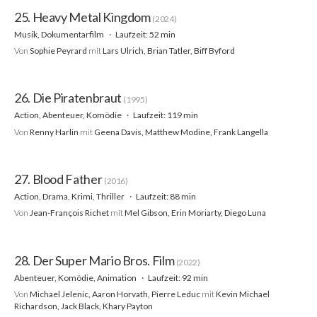
25. Heavy Metal Kingdom
(2024)
Musik, Dokumentarfilm
Laufzeit: 52 min
Von
Sophie Peyrard
mit
Lars Ulrich, Brian Tatler, Biff Byford
26. Die Piratenbraut
(1995)
Action, Abenteuer, Komödie
Laufzeit: 119 min
Von
Renny Harlin
mit
Geena Davis, Matthew Modine, Frank Langella
27. Blood Father
(2016)
Action, Drama, Krimi, Thriller
Laufzeit: 88 min
Von
Jean-François Richet
mit
Mel Gibson, Erin Moriarty, Diego Luna
28. Der Super Mario Bros. Film
(2022)
Abenteuer, Komödie, Animation
Laufzeit: 92 min
Von
Michael Jelenic, Aaron Horvath, Pierre Leduc
mit
Kevin Michael
Richardson, Jack Black, Khary Payton