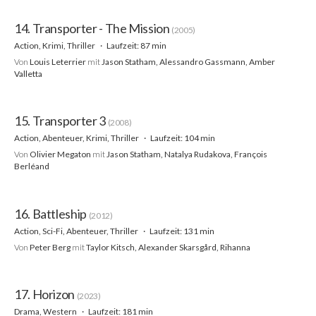
14. Transporter - The Mission
(2005)
Action, Krimi, Thriller
Laufzeit: 87 min
Von
Louis Leterrier
mit
Jason Statham, Alessandro Gassmann, Amber
Valletta
15. Transporter 3
(2008)
Action, Abenteuer, Krimi, Thriller
Laufzeit: 104 min
Von
Olivier Megaton
mit
Jason Statham, Natalya Rudakova, François
Berléand
16. Battleship
(2012)
Action, Sci-Fi, Abenteuer, Thriller
Laufzeit: 131 min
Von
Peter Berg
mit
Taylor Kitsch, Alexander Skarsgård, Rihanna
17. Horizon
(2023)
Drama, Western
Laufzeit: 181 min