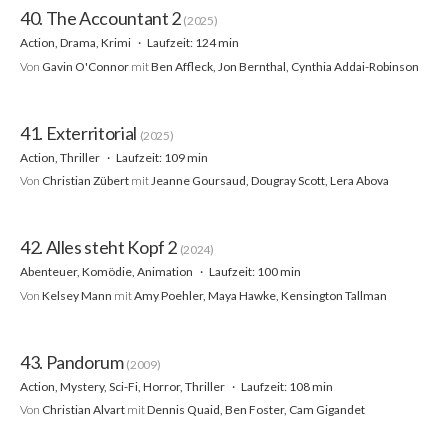
40. The Accountant 2
(2025)
Action, Drama, Krimi
Laufzeit: 124 min
Von
Gavin O'Connor
mit
Ben Affleck, Jon Bernthal, Cynthia Addai-Robinson
41. Exterritorial
(2025)
Action, Thriller
Laufzeit: 109 min
Von
Christian Zübert
mit
Jeanne Goursaud, Dougray Scott, Lera Abova
42. Alles steht Kopf 2
(2024)
Abenteuer, Komödie, Animation
Laufzeit: 100 min
Von
Kelsey Mann
mit
Amy Poehler, Maya Hawke, Kensington Tallman
43. Pandorum
(2009)
Action, Mystery, Sci-Fi, Horror, Thriller
Laufzeit: 108 min
Von
Christian Alvart
mit
Dennis Quaid, Ben Foster, Cam Gigandet