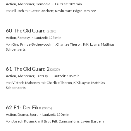
Action, Abenteuer, Komödie
Laufzeit: 102 min
Von
Eli Roth
mit
Cate Blanchett, Kevin Hart, Edgar Ramírez
60. The Old Guard
(2020)
Action, Fantasy
Laufzeit: 125 min
Von
Gina Prince-Bythewood
mit
Charlize Theron, KiKi Layne, Matthias
Schoenaerts
61. The Old Guard 2
(2025)
Action, Abenteuer, Fantasy
Laufzeit: 105 min
Von
Victoria Mahoney
mit
Charlize Theron, KiKi Layne, Matthias
Schoenaerts
62. F1 - Der Film
(2025)
Action, Drama, Sport
Laufzeit: 150 min
Von
Joseph Kosinski
mit
Brad Pitt, Damson Idris, Javier Bardem