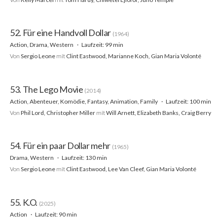
52. Für eine Handvoll Dollar
(1964)
Action, Drama, Western
Laufzeit: 99 min
Von
Sergio Leone
mit
Clint Eastwood, Marianne Koch, Gian Maria Volonté
53. The Lego Movie
(2014)
Action, Abenteuer, Komödie, Fantasy, Animation, Family
Laufzeit: 100 min
Von
Phil Lord, Christopher Miller
mit
Will Arnett, Elizabeth Banks, Craig Berry
54. Für ein paar Dollar mehr
(1965)
Drama, Western
Laufzeit: 130 min
Von
Sergio Leone
mit
Clint Eastwood, Lee Van Cleef, Gian Maria Volonté
55. K.O.
(2025)
Action
Laufzeit: 90 min