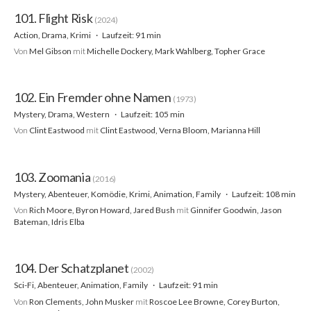
101. Flight Risk
(2024)
Action, Drama, Krimi
Laufzeit: 91 min
Von
Mel Gibson
mit
Michelle Dockery, Mark Wahlberg, Topher Grace
102. Ein Fremder ohne Namen
(1973)
Mystery, Drama, Western
Laufzeit: 105 min
Von
Clint Eastwood
mit
Clint Eastwood, Verna Bloom, Marianna Hill
103. Zoomania
(2016)
Mystery, Abenteuer, Komödie, Krimi, Animation, Family
Laufzeit: 108 min
Von
Rich Moore, Byron Howard, Jared Bush
mit
Ginnifer Goodwin, Jason
Bateman, Idris Elba
104. Der Schatzplanet
(2002)
Sci-Fi, Abenteuer, Animation, Family
Laufzeit: 91 min
Von
Ron Clements, John Musker
mit
Roscoe Lee Browne, Corey Burton,