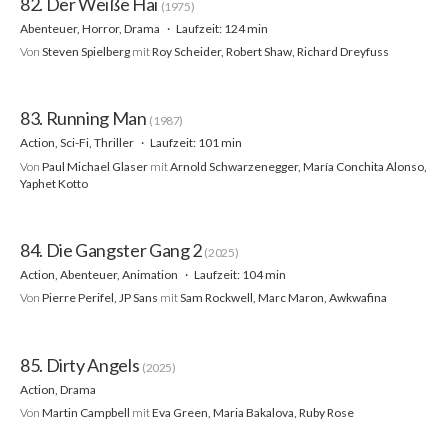
82. Der Weiße Hai
(1975)
Abenteuer, Horror, Drama
Laufzeit: 124 min
Von
Steven Spielberg
mit
Roy Scheider, Robert Shaw, Richard Dreyfuss
83. Running Man
(1987)
Action, Sci-Fi, Thriller
Laufzeit: 101 min
Von
Paul Michael Glaser
mit
Arnold Schwarzenegger, María Conchita Alonso,
Yaphet Kotto
84. Die Gangster Gang 2
(2025)
Action, Abenteuer, Animation
Laufzeit: 104 min
Von
Pierre Perifel, JP Sans
mit
Sam Rockwell, Marc Maron, Awkwafina
85. Dirty Angels
(2025)
Action, Drama
Von
Martin Campbell
mit
Eva Green, Maria Bakalova, Ruby Rose