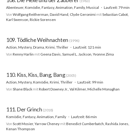
(1963)
Abenteuer, Komödie, Fantasy, Animation, Family, Musical
Laufzeit: 79 min
Von
Wolfgang Reitherman, David Hand, Clyde Geronimi
mit
Sebastian Cabot,
Karl Swenson, Rickie Sorensen
109. Tödliche Weihnachten
(1996)
Action, Mystery, Drama, Krimi, Thriller
Laufzeit: 121 min
Von
Renny Harlin
mit
Geena Davis, Samuel L. Jackson, Yvonne Zima
110. Kiss, Kiss, Bang, Bang
(2005)
Action, Mystery, Komödie, Krimi, Thriller
Laufzeit: 99 min
Von
Shane Black
mit
Robert Downey Jr., Val Kilmer, Michelle Monaghan
111. Der Grinch
(2018)
Komödie, Fantasy, Animation, Family
Laufzeit: 86 min
Von
Scott Mosier, Yarrow Cheney
mit
Benedict Cumberbatch, Rashida Jones,
Kenan Thompson