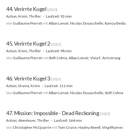
44. Verirrte Kugel
(2020)
Action, Krimi, Thriller
Laufzeit: 92 min
Von
Guillaume Pierret
mit
Alban Lenoir, Nicolas Duvauchelle, Ramzy Bedia
45. Verirrte Kugel 2
(2022)
Action, Krimi, Thriller
Laufzeit: 98 min
Von
Guillaume Pierret
mit
Stéfi Celma, Alban Lenoir, Vivia E. Armstrong
46. Verirrte Kugel 3
(2025)
Action, Drama, Krimi
Laufzeit: 111 min
Von
Guillaume Pierret
mit
Alban Lenoir, Nicolas Duvauchelle, Stéfi Celma
47. Mission: Impossible - Dead Reckoning
(2023)
Action, Abenteuer, Thriller
Laufzeit: 164 min
Von
Christopher McQuarrie
mit
Tom Cruise, Hayley Atwell, Ving Rhames