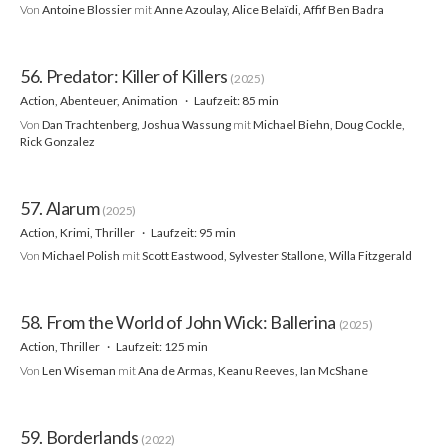
Von
Antoine Blossier
mit
Anne Azoulay, Alice Belaïdi, Affif Ben Badra
56. Predator: Killer of Killers
(2025)
Action, Abenteuer, Animation
Laufzeit: 85 min
Von
Dan Trachtenberg, Joshua Wassung
mit
Michael Biehn, Doug Cockle,
Rick Gonzalez
57. Alarum
(2025)
Action, Krimi, Thriller
Laufzeit: 95 min
Von
Michael Polish
mit
Scott Eastwood, Sylvester Stallone, Willa Fitzgerald
58. From the World of John Wick: Ballerina
(2025)
Action, Thriller
Laufzeit: 125 min
Von
Len Wiseman
mit
Ana de Armas, Keanu Reeves, Ian McShane
59. Borderlands
(2022)