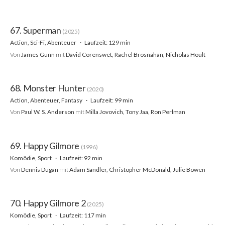
67. Superman
(2025)
Action, Sci-Fi, Abenteuer
Laufzeit: 129 min
Von
James Gunn
mit
David Corenswet, Rachel Brosnahan, Nicholas Hoult
68. Monster Hunter
(2020)
Action, Abenteuer, Fantasy
Laufzeit: 99 min
Von
Paul W. S. Anderson
mit
Milla Jovovich, Tony Jaa, Ron Perlman
69. Happy Gilmore
(1996)
Komödie, Sport
Laufzeit: 92 min
Von
Dennis Dugan
mit
Adam Sandler, Christopher McDonald, Julie Bowen
70. Happy Gilmore 2
(2025)
Komödie, Sport
Laufzeit: 117 min