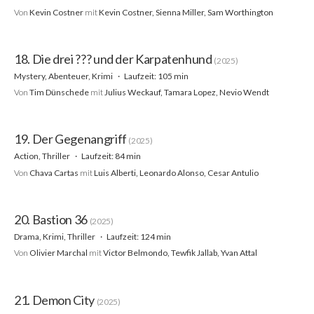
Von
Kevin Costner
mit
Kevin Costner, Sienna Miller, Sam Worthington
18. Die drei ??? und der Karpatenhund
(2025)
Mystery, Abenteuer, Krimi
Laufzeit: 105 min
Von
Tim Dünschede
mit
Julius Weckauf, Tamara Lopez, Nevio Wendt
19. Der Gegenangriff
(2025)
Action, Thriller
Laufzeit: 84 min
Von
Chava Cartas
mit
Luis Alberti, Leonardo Alonso, Cesar Antulio
20. Bastion 36
(2025)
Drama, Krimi, Thriller
Laufzeit: 124 min
Von
Olivier Marchal
mit
Victor Belmondo, Tewfik Jallab, Yvan Attal
21. Demon City
(2025)