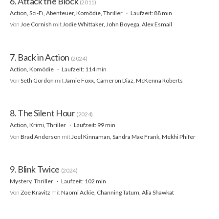
6. Attack the Block
(2011)
Action, Sci-Fi, Abenteuer, Komödie, Thriller
Laufzeit: 88 min
Von
Joe Cornish
mit
Jodie Whittaker, John Boyega, Alex Esmail
7. Back in Action
(2024)
Action, Komödie
Laufzeit: 114 min
Von
Seth Gordon
mit
Jamie Foxx, Cameron Diaz, McKenna Roberts
8. The Silent Hour
(2024)
Action, Krimi, Thriller
Laufzeit: 99 min
Von
Brad Anderson
mit
Joel Kinnaman, Sandra Mae Frank, Mekhi Phifer
9. Blink Twice
(2024)
Mystery, Thriller
Laufzeit: 102 min
Von
Zoë Kravitz
mit
Naomi Ackie, Channing Tatum, Alia Shawkat