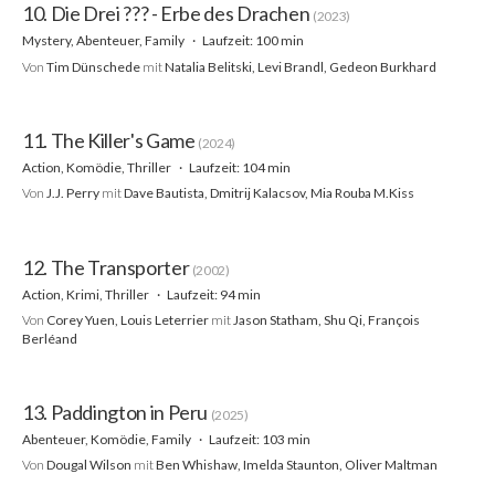
10. Die Drei ??? - Erbe des Drachen
(2023)
Mystery, Abenteuer, Family
Laufzeit: 100 min
Von
Tim Dünschede
mit
Natalia Belitski, Levi Brandl, Gedeon Burkhard
11. The Killer's Game
(2024)
Action, Komödie, Thriller
Laufzeit: 104 min
Von
J.J. Perry
mit
Dave Bautista, Dmitrij Kalacsov, Mia Rouba M.Kiss
12. The Transporter
(2002)
Action, Krimi, Thriller
Laufzeit: 94 min
Von
Corey Yuen, Louis Leterrier
mit
Jason Statham, Shu Qi, François
Berléand
13. Paddington in Peru
(2025)
Abenteuer, Komödie, Family
Laufzeit: 103 min
Von
Dougal Wilson
mit
Ben Whishaw, Imelda Staunton, Oliver Maltman