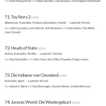
Von
Kyle Newacheck
mit
Adam Sandler, Julie Bowen, Christopher McDonald
71. Toy Story 2
(1999)
Abenteuer, Komödie, Fantasy, Animation, Family
Laufzeit: 92 min
Von
John Lasseter, Lee Unkrich, Ash Brannon
mit
Tom Hanks, Tim Allen,
Joan Cusack
72. Heads of State
(2025)
Action, Komödie, Thriller
Laufzeit: 116 min
Von
Ilya Naishuller
mit
John Cena, Idris Elba, Priyanka Chopra Jonas
73. Die Indianer von Cleveland
(1989)
Komödie, Sport
Laufzeit: 92 min
Von
David S. Ward
mit
Tom Berenger, Charlie Sheen, Corbin Bernsen
74. Jurassic World: Die Wiedergeburt
(2025)