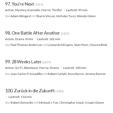
97. You're Next
(2011)
Action, Mystery, Komödie, Horror, Thriller
Laufzeit: 95 min
Von
Adam Wingard
mit
Sharni Vinson, Nicholas Tucci, Wendy Glenn
98. One Battle After Another
(2025)
Action, Drama, Krimi
Laufzeit: 162 min
Von
Paul Thomas Anderson
mit
Leonardo DiCaprio, Sean Penn, Chase Infiniti
99. 28 Weeks Later
(2007)
Action, Sci-Fi, Abenteuer, Horror, Drama
Laufzeit: 100 min
Von
Juan Carlos Fresnadillo
mit
Robert Carlyle, Rose Byrne, Jeremy Renner
100. Zurück in die Zukunft
(1985)
Laufzeit: 116 min
Von
Robert Zemeckis
mit
Michael J. Fox, Christopher Lloyd, Crispin Glover