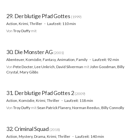
29. Der blutige Pfad Gottes
(1999)
Action, Krimi, Thriller
Laufzeit: 110 min
Von
Troy Duffy
mit
30. Die Monster AG
(2001)
Abenteuer, Komödie, Fantasy, Animation, Family
Laufzeit: 92 min
Von
Pete Docter, Lee Unkrich, David Silverman
mit
John Goodman, Billy
Crystal, Mary Gibbs
31. Der blutige Pfad Gottes 2
(2009)
Action, Komödie, Krimi, Thriller
Laufzeit: 118 min
Von
Troy Duffy
mit
Sean Patrick Flanery, Norman Reedus, Billy Connolly
32. Criminal Squad
(2018)
Action, Mystery, Drama, Krimi, Thriller
Laufzeit: 140 min