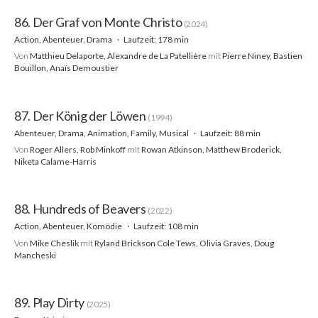
86. Der Graf von Monte Christo
(2024)
Action, Abenteuer, Drama
Laufzeit: 178 min
Von
Matthieu Delaporte, Alexandre de La Patellière
mit
Pierre Niney, Bastien
Bouillon, Anaïs Demoustier
87. Der König der Löwen
(1994)
Abenteuer, Drama, Animation, Family, Musical
Laufzeit: 88 min
Von
Roger Allers, Rob Minkoff
mit
Rowan Atkinson, Matthew Broderick,
Niketa Calame-Harris
88. Hundreds of Beavers
(2022)
Action, Abenteuer, Komödie
Laufzeit: 108 min
Von
Mike Cheslik
mit
Ryland Brickson Cole Tews, Olivia Graves, Doug
Mancheski
89. Play Dirty
(2025)