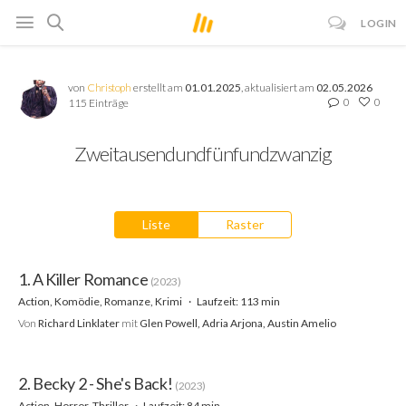
LOGIN
von
Christoph
erstellt am
01.01.2025
, aktualisiert am
02.05.2026
0
0
115 Einträge
Zweitausendundfünfundzwanzig
Liste
Raster
1. A Killer Romance
(2023)
Action, Komödie, Romanze, Krimi
Laufzeit: 113 min
Von
Richard Linklater
mit
Glen Powell, Adria Arjona, Austin Amelio
2. Becky 2 - She's Back!
(2023)
Action, Horror, Thriller
Laufzeit: 84 min