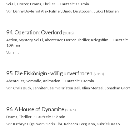
Sci-Fi, Horror, Drama, Thriller
Laufzeit: 113 min
Von
Danny Boyle
mit
Alex Palmer, Bindu De Stoppani, Jukka Hiltunen
94. Operation: Overlord
(2018)
Action, Mystery, Sci-Fi, Abenteuer, Horror, Thriller, Kriegsfilm
Laufzeit:
109 min
Von
mit
95. Die Eiskönigin - völlig unverfroren
(2013)
Abenteuer, Komödie, Animation
Laufzeit: 102 min
Von
Chris Buck, Jennifer Lee
mit
Kristen Bell, Idina Menzel, Jonathan Groff
96. A House of Dynamite
(2025)
Drama, Thriller
Laufzeit: 112 min
Von
Kathryn Bigelow
mit
Idris Elba, Rebecca Ferguson, Gabriel Basso