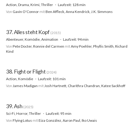
Action, Drama, Krimi, Thriller
Laufzeit: 128 min
Von
Gavin O'Connor
mit
Ben Affleck, Anna Kendrick, J.K. Simmons
37. Alles steht Kopf
(2015)
Abenteuer, Komödie, Animation
Laufzeit: 94 min
Von
Pete Docter, Ronnie del Carmen
mit
Amy Poehler, Phyllis Smith, Richard
Kind
38. Fight or Flight
(2024)
Action, Komödie
Laufzeit: 101 min
Von
James Madigan
mit
Josh Hartnett, Charithra Chandran, Katee Sackhoff
39. Ash
(2025)
Sci-Fi, Horror, Thriller
Laufzeit: 95 min
Von
Flying Lotus
mit
Eiza González, Aaron Paul, Iko Uwais