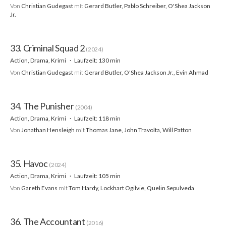
Von
Christian Gudegast
mit
Gerard Butler, Pablo Schreiber, O'Shea Jackson
Jr.
33. Criminal Squad 2
(2024)
Action, Drama, Krimi
Laufzeit: 130 min
Von
Christian Gudegast
mit
Gerard Butler, O'Shea Jackson Jr., Evin Ahmad
34. The Punisher
(2004)
Action, Drama, Krimi
Laufzeit: 118 min
Von
Jonathan Hensleigh
mit
Thomas Jane, John Travolta, Will Patton
35. Havoc
(2024)
Action, Drama, Krimi
Laufzeit: 105 min
Von
Gareth Evans
mit
Tom Hardy, Lockhart Ogilvie, Quelin Sepulveda
36. The Accountant
(2016)