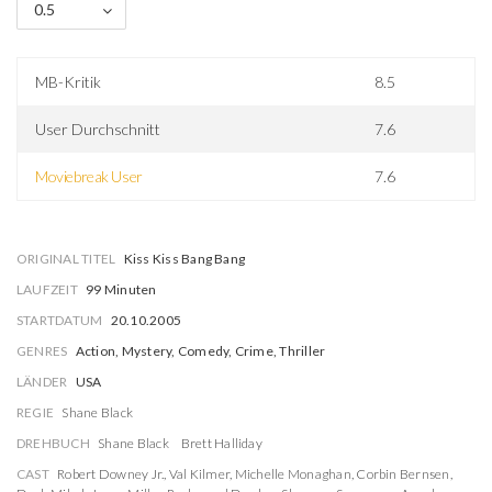
0.5
MB-Kritik
8.5
User Durchschnitt
7.6
Moviebreak User
7.6
ORIGINAL TITEL
Kiss Kiss Bang Bang
LAUFZEIT
99 Minuten
STARTDATUM
20.10.2005
GENRES
Action, Mystery, Comedy, Crime, Thriller
LÄNDER
USA
REGIE
Shane Black
DREHBUCH
Shane Black
Brett Halliday
CAST
Robert Downey Jr.
,
Val Kilmer
,
Michelle Monaghan
,
Corbin Bernsen
,