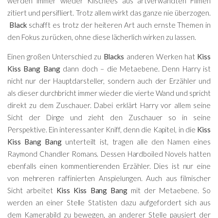
werden immer wieder Klischees aus artverwandten Filmen
zitiert und persifliert. Trotz allem wirkt das ganze nie überzogen.
Black
schafft es trotz der heiteren Art auch ernste Themen in
den Fokus zu rücken, ohne diese lächerlich wirken zu lassen.
Einen großen Unterschied zu
Blacks
anderen Werken hat
Kiss
Kiss Bang Bang
dann doch – die Metaebene. Denn Harry ist
nicht nur der Hauptdarsteller, sondern auch der Erzähler und
als dieser durchbricht immer wieder die vierte Wand und spricht
direkt zu dem Zuschauer. Dabei erklärt Harry vor allem seine
Sicht der Dinge und zieht den Zuschauer so in seine
Perspektive. Ein interessanter Kniff, denn die Kapitel, in die
Kiss
Kiss Bang Bang
unterteilt ist, tragen alle den Namen eines
Raymond Chandler Romans. Dessen Hardboiled Novels hatten
ebenfalls einen kommentierenden Erzähler. Dies ist nur eine
von mehreren raffinierten Anspielungen. Auch aus filmischer
Sicht arbeitet
Kiss Kiss Bang Bang
mit der Metaebene. So
werden an einer Stelle Statisten dazu aufgefordert sich aus
dem Kamerabild zu bewegen, an anderer Stelle pausiert der