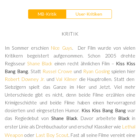
MB-Kritik
User-Kritiken
KRITIK
Im Sommer erschien
Nice Guys
. Der Film wurde von vielen
Kritikern begeistert aufgenommen. Schon 2005 drehte
Regisseur
Shane Black
einen recht ähnlichen Film –
Kiss Kiss
Bang Bang
. Statt
Russel Crowe
und
Ryan Gosling
spielen hier
Robert Downey Jr.
und
Val Kilmer
die Hauptrollen. Statt den
Siebzigern spielt das Ganze im Hier und Jetzt. Viel mehr
Unterschiede gibt es nicht, denn beide Filme erzählen eine
Krimigeschichte und beide Filme haben einen hervorragend
dosierten und eingesetzten Humor.
Kiss Kiss Bang Bang
war
das Regiedebut von
Shane Black
. Davor arbeitete
Black
in
Lethal
erster Linie als Drehbuchautor und erschuf Klassiker wie
Weapon
Last Boy Scout
oder
. Fast all seine Filme vereint eine