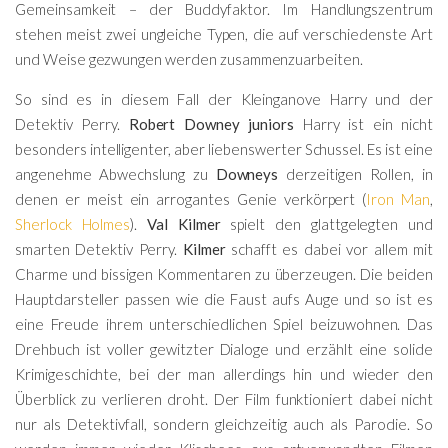
Gemeinsamkeit – der Buddyfaktor. Im Handlungszentrum
stehen meist zwei ungleiche Typen, die auf verschiedenste Art
und Weise gezwungen werden zusammenzuarbeiten.
So sind es in diesem Fall der Kleinganove Harry und der
Detektiv Perry.
Robert Downey juniors
Harry ist ein nicht
besonders intelligenter, aber liebenswerter Schussel. Es ist eine
angenehme Abwechslung zu
Downeys
derzeitigen Rollen, in
denen er meist ein arrogantes Genie verkörpert (
Iron Man
,
Sherlock Holmes
).
Val Kilmer
spielt den glattgelegten und
smarten Detektiv Perry.
Kilmer
schafft es dabei vor allem mit
Charme und bissigen Kommentaren zu überzeugen. Die beiden
Hauptdarsteller passen wie die Faust aufs Auge und so ist es
eine Freude ihrem unterschiedlichen Spiel beizuwohnen. Das
Drehbuch ist voller gewitzter Dialoge und erzählt eine solide
Krimigeschichte, bei der man allerdings hin und wieder den
Überblick zu verlieren droht. Der Film funktioniert dabei nicht
nur als Detektivfall, sondern gleichzeitig auch als Parodie. So