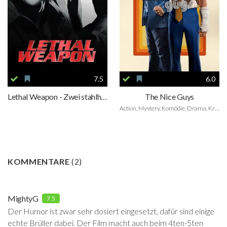
7.5
6.0
Lethal Weapon - Zwei stahlharte Profis
The Nice Guys
Action, Mystery, Komödie, Drama, Krimi, Thriller
KOMMENTARE
(
2
)
MightyG
7.5
Der Humor ist zwar sehr dosiert eingesetzt, dafür sind einige
echte Brüller dabei. Der Film macht auch beim 4ten-5ten