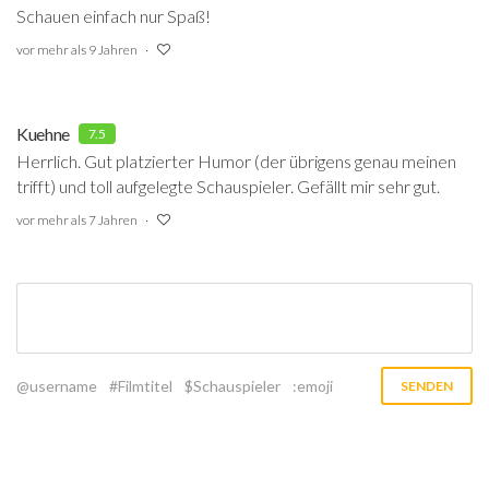
Schauen einfach nur Spaß!
vor mehr als 9 Jahren
Kuehne
7.5
Herrlich. Gut platzierter Humor (der übrigens genau meinen
trifft) und toll aufgelegte Schauspieler. Gefällt mir sehr gut.
vor mehr als 7 Jahren
@username
#Filmtitel
$Schauspieler
:emoji