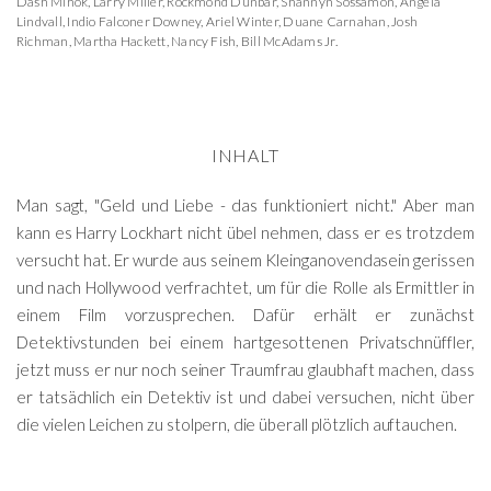
Dash Mihok
,
Larry Miller
,
Rockmond Dunbar
,
Shannyn Sossamon
,
Angela
Lindvall
,
Indio Falconer Downey
,
Ariel Winter
,
Duane Carnahan
,
Josh
Richman
,
Martha Hackett
,
Nancy Fish
,
Bill McAdams Jr.
INHALT
Man sagt, "Geld und Liebe - das funktioniert nicht." Aber man
kann es Harry Lockhart nicht übel nehmen, dass er es trotzdem
versucht hat. Er wurde aus seinem Kleinganovendasein gerissen
und nach Hollywood verfrachtet, um für die Rolle als Ermittler in
einem Film vorzusprechen. Dafür erhält er zunächst
Detektivstunden bei einem hartgesottenen Privatschnüffler,
jetzt muss er nur noch seiner Traumfrau glaubhaft machen, dass
er tatsächlich ein Detektiv ist und dabei versuchen, nicht über
die vielen Leichen zu stolpern, die überall plötzlich auftauchen.