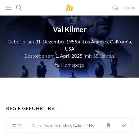
LOGIN
Val Kilmer
Geboren am
31. Dezember 1959
in
Los Angeles, California,
USA
Gestorben am
1. April 2025
(mit 65 Jahren)
Homepage
REGIE GEFÜHRT BEI
2010
Mark Twain and Mary Baker Eddy