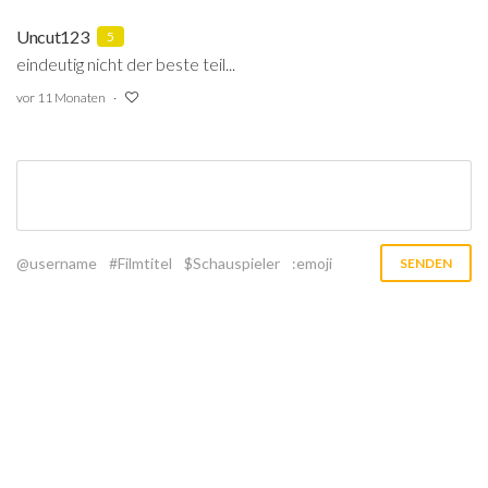
Uncut123
5
eindeutig nicht der beste teil...
vor 11 Monaten
@username
#Filmtitel
$Schauspieler
:emoji