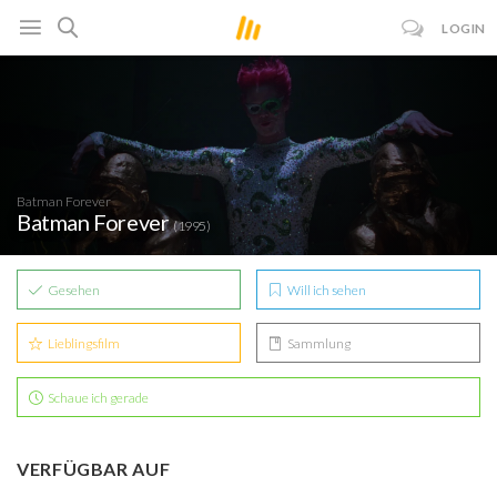
LOGIN
Batman Forever
Batman Forever
(1995)
Gesehen
Will ich sehen
Lieblingsfilm
Sammlung
Schaue ich gerade
VERFÜGBAR AUF