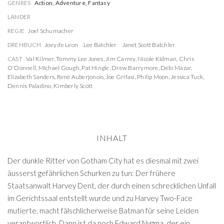
GENRES
Action, Adventure, Fantasy
LÄNDER
REGIE
Joel Schumacher
DREHBUCH
Joey de Leon
Lee Batchler
Janet Scott Batchler
CAST
Val Kilmer
,
Tommy Lee Jones
,
Jim Carrey
,
Nicole Kidman
,
Chris
O'Donnell
,
Michael Gough
,
Pat Hingle
,
Drew Barrymore
,
Debi Mazar
,
Elizabeth Sanders
,
René Auberjonois
,
Joe Grifasi
,
Philip Moon
,
Jessica Tuck
,
Dennis Paladino
,
Kimberly Scott
INHALT
Der dunkle Ritter von Gotham City hat es diesmal mit zwei
äusserst gefährlichen Schurken zu tun: Der frühere
Staatsanwalt Harvey Dent, der durch einen schrecklichen Unfall
im Gerichtssaal entstellt wurde und zu Harvey Two-Face
mutierte, macht fälschlicherweise Batman für seine Leiden
verantwortlich. Dann ist da noch Edward Nygma, der ein