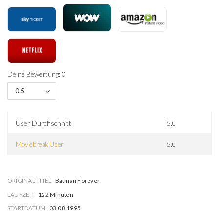
Deine Bewertung: 0
0.5
User Durchschnitt
5.0
Moviebreak User
5.0
ORIGINAL TITEL
Batman Forever
LAUFZEIT
122 Minuten
STARTDATUM
03.08.1995