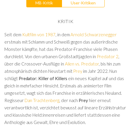
MB-Kritik
User-Kritiken
KRITIK
Seit dem
Kultfilm von 1987
, in dem
Arnold Schwarzenegger
erstmals mit Schlamm und Schweiß gegen das außerirdische
Monster kämpfte, hat das Predator-Franchise viele Phasen
durchlebt. Von den urbanen Großstadtjagden in
Predator 2
,
über die Crossover-Ausflüge in
Alien vs. Predator
, bis hin zum
atmosphärisch dichten Neustart mit
Prey
im Jahr 2022. Nun
schlägt
Predator: Killer of Killers
ein neues Kapitel auf und das
gleich in mehrfacher Hinsicht. Erstmals als animierter Film
umgesetzt, wagt sich das Franchise in erzählerisches Neuland.
Regisseur
Dan Trachtenberg
, der nach
Prey
hier erneut
verantwortlich ist, verzichtet bewusst auf lineare Erzählstruktur
und klassische Held:innenreisen und liefert stattdessen eine
Anthologie aus Gewalt, Ehre und Evolution.