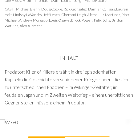
DREHBUCH
Jim Thomas
Dan Trachtenberg
Micho Rutare
CAST
Michael Biehn
,
Doug Cockle
,
Rick Gonzalez
,
Damien C. Haas
,
Lauren
Holt
,
Lindsay LaVanchy
,
Jeff Leach
,
Cherami Leigh
,
Alessa Luz Martinez
,
Piotr
Michael
,
Andrew Morgado
,
Louis Ozawa
,
Brock Powell
,
Felix Solis
,
Britton
Watkins
,
Alex Albrecht
INHALT
Predator: Killer of Killers erzählt in drei episodenhaften
Kapiteln die Geschichte verschiedener Krieger:innen, die sich
zu unterschiedlichen Epochen – im Wikinger-Zeitalter, im
feudalen Japan und im Zweiten Weltkrieg – einem unerbittlichen
Gegner stellen müssen: einem Predator.