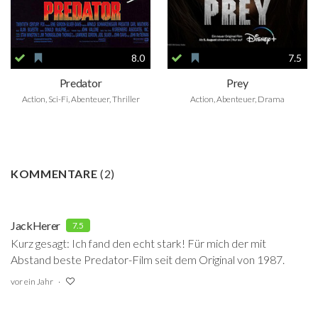
8.0
7.5
Predator
Prey
Action, Sci-Fi, Abenteuer, Thriller
Action, Abenteuer, Drama
KOMMENTARE
(
2
)
JackHerer
7.5
Kurz gesagt: Ich fand den echt stark! Für mich der mit
Abstand beste Predator-Film seit dem Original von 1987.
vor ein Jahr