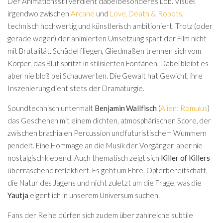
Der Animationsstil verdient dabei besonderes Lob. Visuell
irgendwo zwischen
Arcane
und
Love, Death & Robots
,
technisch hochwertig und künstlerisch ambitioniert. Trotz (oder
gerade wegen) der animierten Umsetzung spart der Film nicht
mit Brutalität. Schädel fliegen, Gliedmaßen trennen sich vom
Körper, das Blut spritzt in stilisierten Fontänen. Dabei bleibt es
aber nie bloß bei Schauwerten. Die Gewalt hat Gewicht, ihre
Inszenierung dient stets der Dramaturgie.
Soundtechnisch untermalt
Benjamin Wallfisch
(
Alien: Romulus
)
das Geschehen mit einem dichten, atmosphärischen Score, der
zwischen brachialen Percussion und futuristischem Wummern
pendelt. Eine Hommage an die Musik der Vorgänger, aber nie
nostalgisch klebend. Auch thematisch zeigt sich
Killer of Killers
überraschend reflektiert. Es geht um Ehre, Opferbereitschaft,
die Natur des Jagens und nicht zuletzt um die Frage, was die
Yautja
eigentlich in unserem Universum suchen.
Fans der Reihe dürfen sich zudem über zahlreiche subtile