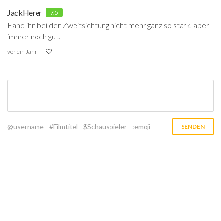
JackHerer
7.5
Fand ihn bei der Zweitsichtung nicht mehr ganz so stark, aber
immer noch gut.
vor ein Jahr
@username
#Filmtitel
$Schauspieler
:emoji