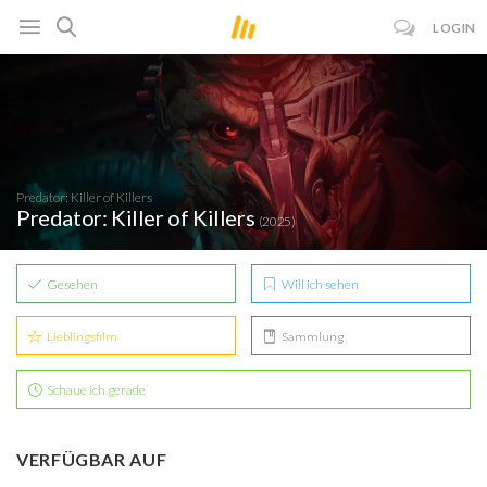
LOGIN
Predator: Killer of Killers
Predator: Killer of Killers
(2025)
Gesehen
Will ich sehen
Lieblingsfilm
Sammlung
Schaue ich gerade
VERFÜGBAR AUF