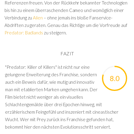
Referenzen freuen. Von der Rückkehr bekannter Technologien
bis hin zu einem überraschenden Cameo und womöglich einer
Verbindung zu
Alien
– ohne jemals ins bloße Fanservice-
Abdriften zu geraten. Genau das Richtige um die Vorfreude auf
Predator: Badlands
zu steigern.
FAZIT
"Predator: Killer of Killers" ist nicht nur eine
gelungene Erweiterung des Franchise, sondern
8.0
auch ein Beweis dafür, wie mutig und innovativ
man mit etablierten Marken umgehen kann. Der
Film bietet nicht weniger als ein visuelles
Schlachtengemälde über drei Epochen hinweg, mit
erzählerischem Feingefühl und inszeniert mit cineastischer
Wucht. Wer mit Prey zurück ins Franchise gefunden hat,
bekommt hier den nächsten Evolutionsschritt serviert.