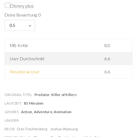
Deine Bewertung: 0
0.5
MB-Kritik
8.0
User Durchschnitt
6.6
Moviebreak User
6.6
ORIGINAL TITEL
Predator: Killer of Killers
LAUFZEIT
85 Minuten
GENRES
Action, Adventure, Animation
LÄNDER
REGIE
Dan Trachtenberg
Joshua Wassung