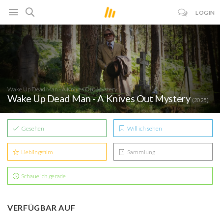
LOGIN
Wake Up Dead Man - A Knives Out Mystery
Wake Up Dead Man - A Knives Out Mystery
(2025)
Gesehen
Will ich sehen
Lieblingsfilm
Sammlung
Schaue ich gerade
VERFÜGBAR AUF