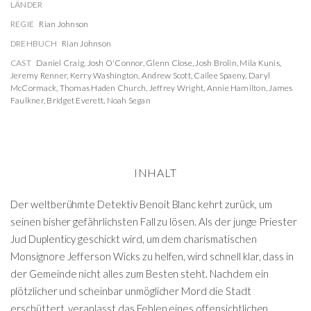
LÄNDER
REGIE
Rian Johnson
DREHBUCH
Rian Johnson
CAST
Daniel Craig
,
Josh O'Connor
,
Glenn Close
,
Josh Brolin
,
Mila Kunis
,
Jeremy Renner
,
Kerry Washington
,
Andrew Scott
,
Cailee Spaeny
,
Daryl
McCormack
,
Thomas Haden Church
,
Jeffrey Wright
,
Annie Hamilton
,
James
Faulkner
,
Bridget Everett
,
Noah Segan
INHALT
Der weltberühmte Detektiv Benoit Blanc kehrt zurück, um
seinen bisher gefährlichsten Fall zu lösen. Als der junge Priester
Jud Duplenticy geschickt wird, um dem charismatischen
Monsignore Jefferson Wicks zu helfen, wird schnell klar, dass in
der Gemeinde nicht alles zum Besten steht. Nachdem ein
plötzlicher und scheinbar unmöglicher Mord die Stadt
erschüttert, veranlasst das Fehlen eines offensichtlichen