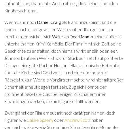
authentische, charmante Ausstrahlung, die alleine schon den
Kinobesuch lohnt.
Wenn dann noch
Daniel Craig
als Blanc hinzukommt und die
beiden nach einer gewissen Wartezeit endlich gemeinsam
ermitteln, entwickelt sich
Wake Up Dead Man
zu einer äußerst
unterhaltsamen Krimi-Komödie. Der Film nimmt sich Zeit, seine
Geschichte zu entfalten, doch niemals wirkt er zäh oder leer.
Johnson baut sein Werk Stück für Stück auf, setzt auf pointierte
Dialoge, eine gute Portion Humor – Blancs ironische Referate
über die Kirche sind Gold wert – und eine durchdachte
Rätselstruktur. Wer die Vorgänger mochte, wird hier mit großer
Sicherheit erneut begeistert sein. Zugleich könnte der
prominent besetzte Cast bei einigen Zuschauer*innen
Erwartungen wecken, die nicht ganz erfüllt werden.
Zwar glänzt der Film erneut mit hochkarätigen Namen, doch
Figuren wie
Cailee Spaeny
oder
Andrew Scott
haben
vergleichsweise wenig Screentime. Sie nutzen ihre Momente,