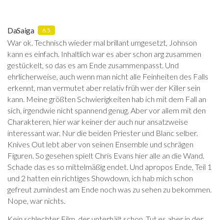
DaSaiga
6.5
War ok. Technisch wieder mal brillant umgesetzt, Johnson
kann es einfach. Inhaltlich war es aber schon arg zusammen
gestückelt, so das es am Ende zusammenpasst. Und
ehrlicherweise, auch wenn man nicht alle Feinheiten des Falls
erkennt, man vermutet aber relativ früh wer der Killer sein
kann. Meine größten Schwierigkeiten hab ich mit dem Fall an
sich, irgendwie nicht spannend genug. Aber vor allem mit den
Charakteren, hier war keiner der auch nur ansatzweise
interessant war. Nur die beiden Priester und Blanc selber.
Knives Out lebt aber von seinen Ensemble und schrägen
Figuren. So gesehen spielt Chris Evans hier alle an die Wand.
Schade das es so mittelmäßig endet. Und apropos Ende, Teil 1
und 2 hatten ein richtiges Showdown, ich hab mich schon
gefreut zumindest am Ende noch was zu sehen zu bekommen.
Nope, war nichts.
Kein schlechter Film, der unterhält schon. Tut es aber in der