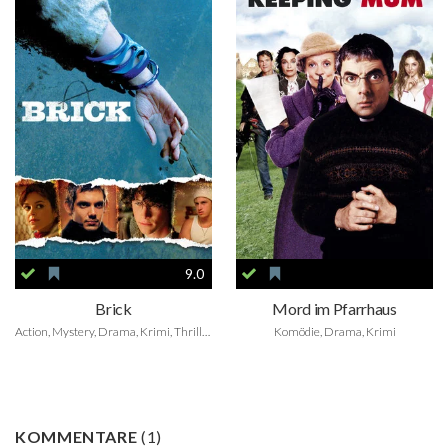
9.0
Brick
Mord im Pfarrhaus
Action, Mystery, Drama, Krimi, Thriller
Komödie, Drama, Krimi
KOMMENTARE
(
1
)