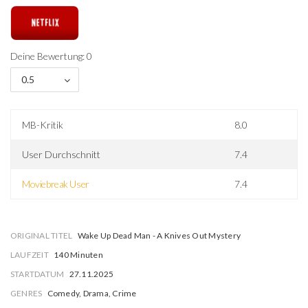
Deine Bewertung: 0
0.5
MB-Kritik
8.0
User Durchschnitt
7.4
Moviebreak User
7.4
ORIGINAL TITEL
Wake Up Dead Man - A Knives Out Mystery
LAUFZEIT
140 Minuten
STARTDATUM
27.11.2025
GENRES
Comedy, Drama, Crime