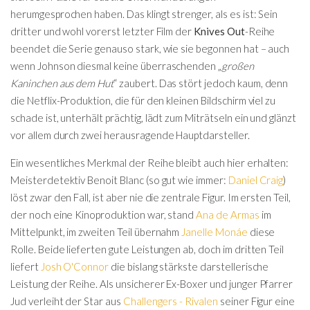
herumgesprochen haben. Das klingt strenger, als es ist: Sein
dritter und wohl vorerst letzter Film der
Knives Out
-Reihe
beendet die Serie genauso stark, wie sie begonnen hat – auch
wenn Johnson diesmal keine überraschenden „
großen
Kaninchen aus dem Hut
“ zaubert. Das stört jedoch kaum, denn
die Netflix-Produktion, die für den kleinen Bildschirm viel zu
schade ist, unterhält prächtig, lädt zum Miträtseln ein und glänzt
vor allem durch zwei herausragende Hauptdarsteller.
Ein wesentliches Merkmal der Reihe bleibt auch hier erhalten:
Meisterdetektiv Benoit Blanc (so gut wie immer:
Daniel Craig
)
löst zwar den Fall, ist aber nie die zentrale Figur. Im ersten Teil,
der noch eine Kinoproduktion war, stand
Ana de Armas
im
Mittelpunkt, im zweiten Teil übernahm
Janelle Monáe
diese
Rolle. Beide lieferten gute Leistungen ab, doch im dritten Teil
liefert
Josh O'Connor
die bislang stärkste darstellerische
Leistung der Reihe. Als unsicherer Ex-Boxer und junger Pfarrer
Jud verleiht der Star aus
Challengers - Rivalen
seiner Figur eine