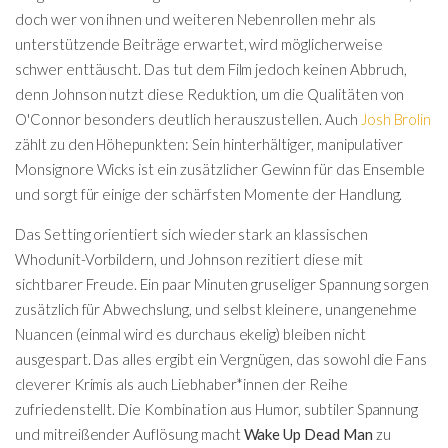
doch wer von ihnen und weiteren Nebenrollen mehr als
unterstützende Beiträge erwartet, wird möglicherweise
schwer enttäuscht. Das tut dem Film jedoch keinen Abbruch,
denn Johnson nutzt diese Reduktion, um die Qualitäten von
O'Connor besonders deutlich herauszustellen. Auch
Josh Brolin
zählt zu den Höhepunkten: Sein hinterhältiger, manipulativer
Monsignore Wicks ist ein zusätzlicher Gewinn für das Ensemble
und sorgt für einige der schärfsten Momente der Handlung.
Das Setting orientiert sich wieder stark an klassischen
Whodunit-Vorbildern, und Johnson rezitiert diese mit
sichtbarer Freude. Ein paar Minuten gruseliger Spannung sorgen
zusätzlich für Abwechslung, und selbst kleinere, unangenehme
Nuancen (einmal wird es durchaus ekelig) bleiben nicht
ausgespart. Das alles ergibt ein Vergnügen, das sowohl die Fans
cleverer Krimis als auch Liebhaber*innen der Reihe
zufriedenstellt. Die Kombination aus Humor, subtiler Spannung
und mitreißender Auflösung macht
Wake Up Dead Man
zu