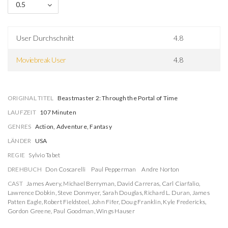
0.5
User Durchschnitt
4.8
Moviebreak User
4.8
ORIGINAL TITEL
Beastmaster 2: Through the Portal of Time
LAUFZEIT
107 Minuten
GENRES
Action, Adventure, Fantasy
LÄNDER
USA
REGIE
Sylvio Tabet
DREHBUCH
Don Coscarelli
Paul Pepperman
Andre Norton
CAST
James Avery
,
Michael Berryman
,
David Carreras
,
Carl Ciarfalio
,
Lawrence Dobkin
,
Steve Donmyer
,
Sarah Douglas
,
Richard L. Duran
,
James
Patten Eagle
,
Robert Fieldsteel
,
John Fifer
,
Doug Franklin
,
Kyle Fredericks
,
Gordon Greene
,
Paul Goodman
,
Wings Hauser