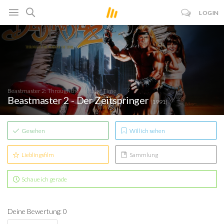
LOGIN
Beastmaster 2: Through the Portal of Time
Beastmaster 2 - Der Zeitspringer
(1991)
Gesehen
Will ich sehen
Lieblingsfilm
Sammlung
Schaue ich gerade
Deine Bewertung: 0